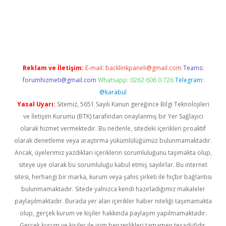
grand opera bahis
Reklam ve İletişim:
E-mail:
backlinkpaneli@gmail.com
Teams:
forumhizmeti@gmail.com
Whatsapp: 0262 606 0 726
Telegram:
@karabul
Yasal Uyarı:
Sitemiz, 5651 Sayılı Kanun gereğince Bilgi Teknolojileri
ve İletişim Kurumu (BTK) tarafından onaylanmış bir Yer Sağlayıcı
olarak hizmet vermektedir. Bu nedenle, sitedeki içerikleri proaktif
olarak denetleme veya araştırma yükümlülüğümüz bulunmamaktadır.
Ancak, üyelerimiz yazdıkları içeriklerin sorumluluğunu taşımakta olup,
siteye üye olarak bu sorumluluğu kabul etmiş sayılırlar. Bu internet
sitesi, herhangi bir marka, kurum veya şahıs şirketi ile hiçbir bağlantısı
bulunmamaktadır. Sitede yalnızca kendi hazırladığımız makaleler
paylaşılmaktadır. Burada yer alan içerikler haber niteliği taşımamakta
olup, gerçek kurum ve kişiler hakkında paylaşım yapılmamaktadır.
Gerçek kurum ve kişiler ile isim benzerlikleri tamamen tesadüfidir.