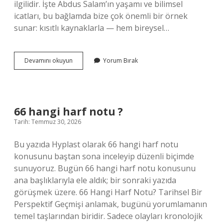
ilgilidir. İşte Abdus Salam’ın yaşamı ve bilimsel
icatları, bu bağlamda bize çok önemli bir örnek
sunar: kısıtlı kaynaklarla — hem bireysel…
Abdüsselam
Devamını okuyun
Yorum Bırak
neyi
icat
etmiştir
?
66 hangi harf notu ?
Tarih: Temmuz 30, 2026
Bu yazıda Hyplast olarak 66 hangi harf notu
konusunu baştan sona inceleyip düzenli biçimde
sunuyoruz. Bugün 66 hangi harf notu konusunu
ana başlıklarıyla ele aldık; bir sonraki yazıda
görüşmek üzere. 66 Hangi Harf Notu? Tarihsel Bir
Perspektif Geçmişi anlamak, bugünü yorumlamanın
temel taşlarından biridir. Sadece olayları kronolojik