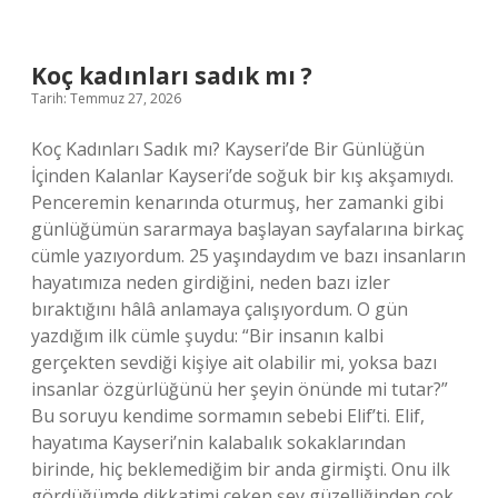
için
hangi
doktora
gidilir
Koç kadınları sadık mı ?
?
Tarih: Temmuz 27, 2026
Koç Kadınları Sadık mı? Kayseri’de Bir Günlüğün
İçinden Kalanlar Kayseri’de soğuk bir kış akşamıydı.
Penceremin kenarında oturmuş, her zamanki gibi
günlüğümün sararmaya başlayan sayfalarına birkaç
cümle yazıyordum. 25 yaşındaydım ve bazı insanların
hayatımıza neden girdiğini, neden bazı izler
bıraktığını hâlâ anlamaya çalışıyordum. O gün
yazdığım ilk cümle şuydu: “Bir insanın kalbi
gerçekten sevdiği kişiye ait olabilir mi, yoksa bazı
insanlar özgürlüğünü her şeyin önünde mi tutar?”
Bu soruyu kendime sormamın sebebi Elif’ti. Elif,
hayatıma Kayseri’nin kalabalık sokaklarından
birinde, hiç beklemediğim bir anda girmişti. Onu ilk
gördüğümde dikkatimi çeken şey güzelliğinden çok