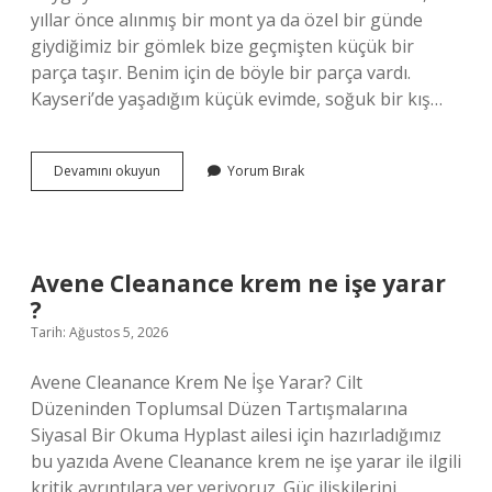
yıllar önce alınmış bir mont ya da özel bir günde
giydiğimiz bir gömlek bize geçmişten küçük bir
parça taşır. Benim için de böyle bir parça vardı.
Kayseri’de yaşadığım küçük evimde, soğuk bir kış…
Kumaştan
Devamını okuyun
Yorum Bırak
yapışkan
etiket
lekesi
nasıl
çıkarılır
Avene Cleanance krem ne işe yarar
?
?
Tarih: Ağustos 5, 2026
Avene Cleanance Krem Ne İşe Yarar? Cilt
Düzeninden Toplumsal Düzen Tartışmalarına
Siyasal Bir Okuma Hyplast ailesi için hazırladığımız
bu yazıda Avene Cleanance krem ne işe yarar ile ilgili
kritik ayrıntılara yer veriyoruz. Güç ilişkilerini,