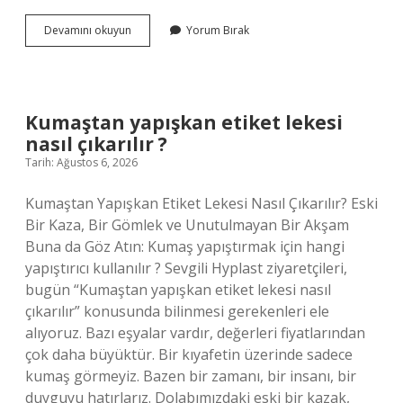
Demir
Devamını okuyun
Yorum Bırak
kubbe
hava
savunma
sistemi
nedir
Kumaştan yapışkan etiket lekesi
?
nasıl çıkarılır ?
Tarih: Ağustos 6, 2026
Kumaştan Yapışkan Etiket Lekesi Nasıl Çıkarılır? Eski
Bir Kaza, Bir Gömlek ve Unutulmayan Bir Akşam
Buna da Göz Atın: Kumaş yapıştırmak için hangi
yapıştırıcı kullanılır ? Sevgili Hyplast ziyaretçileri,
bugün “Kumaştan yapışkan etiket lekesi nasıl
çıkarılır” konusunda bilinmesi gerekenleri ele
alıyoruz. Bazı eşyalar vardır, değerleri fiyatlarından
çok daha büyüktür. Bir kıyafetin üzerinde sadece
kumaş görmeyiz. Bazen bir zamanı, bir insanı, bir
duyguyu hatırlarız. Dolabımızdaki eski bir kazak,