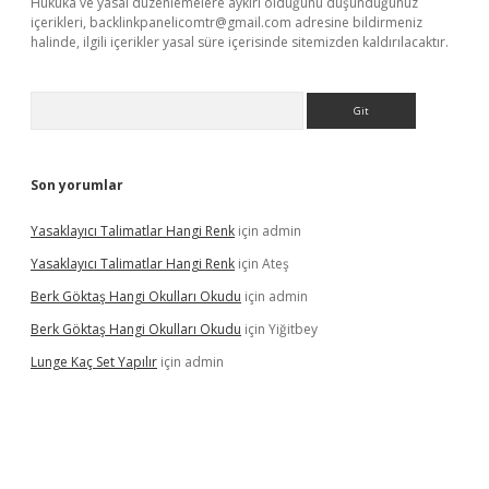
Hukuka ve yasal düzenlemelere aykırı olduğunu düşündüğünüz
içerikleri,
backlinkpanelicomtr@gmail.com
adresine bildirmeniz
halinde, ilgili içerikler yasal süre içerisinde sitemizden kaldırılacaktır.
Arama
Son yorumlar
Yasaklayıcı Talimatlar Hangi Renk
için
admin
Yasaklayıcı Talimatlar Hangi Renk
için
Ateş
Berk Göktaş Hangi Okulları Okudu
için
admin
Berk Göktaş Hangi Okulları Okudu
için
Yiğitbey
Lunge Kaç Set Yapılır
için
admin