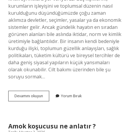
kurumların işleyişini ve toplumsal düzenin nasıl
kurulduğunu düşündüğümüzde çoğu zaman
aklımıza devletler, seçimler, yasalar ya da ekonomik
sistemler gelir. Ancak gündelik hayatın en sıradan
görünen alanları bile aslında iktidar, norm ve kimlik
üretimiyle bağlantılıdır. Bir insanın kendi bedeniyle
kurduğu ilişki, toplumun güzellik anlayışları, sağlık
politikaları, tüketim kültürü ve bireysel tercihler de
daha geniş siyasal yapıların küçük yansımaları
olarak okunabilir. Cilt bakımı üzerinden bile şu
soruyu sormak…
Avene
Devamını okuyun
Yorum Bırak
Cleanance
krem
ne
işe
yarar
Amok koşucusu ne anlatır ?
?