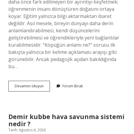
daha önce fark edilmeyen bir ayrıntıyı keşfetmek;
öğrenmenin insanı dönüştüren doğasını ortaya
koyar. Eğitim yalnızca bilgi aktarmaktan ibaret
değildir. Asıl mesele, bireyin dünyayı daha derin
anlamlandırabilmesi, kendi düşüncelerini
geliştirebilmesi ve öğrendikleriyle yeni bağlantılar
kurabilmesidir. “Köpüğün anlamı ne?” sorusu ilk
bakışta yalnızca bir kelime açıklaması arayışı gibi
görünebilir. Ancak pedagojik açıdan bakıldığında
bu…
Köpüğün
Devamını okuyun
Yorum Bırak
anlamı
ne
?
Demir kubbe hava savunma sistemi
nedir ?
Tarih: Ağustos 6, 2026