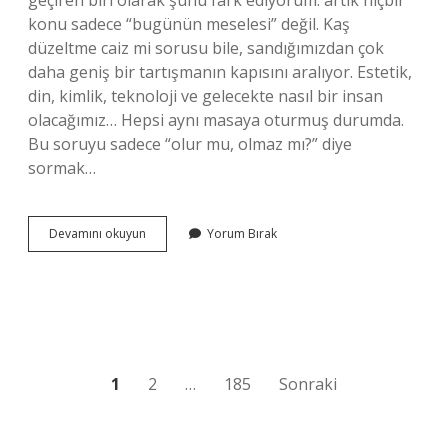
geçiren biri olarak şunu fark ediyorum: artık hiçbir
konu sadece “bugünün meselesi” değil. Kaş
düzeltme caiz mi sorusu bile, sandığımızdan çok
daha geniş bir tartışmanın kapısını aralıyor. Estetik,
din, kimlik, teknoloji ve gelecekte nasıl bir insan
olacağımız… Hepsi aynı masaya oturmuş durumda.
Bu soruyu sadece “olur mu, olmaz mı?” diye
sormak…
Kaş
Devamını okuyun
Yorum Bırak
düzeltme
caiz
mi
?
Yazı
1
2
…
185
Sonraki
sayfalaması