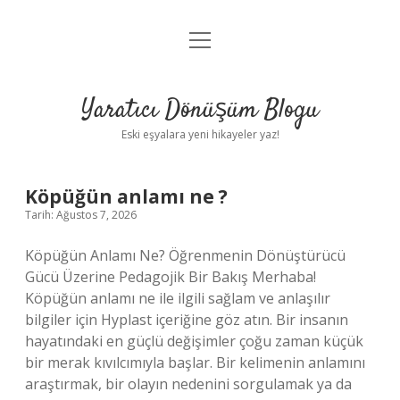
menüyü
Anasayfa
aç
Gizlilik Politikası
Yaratıcı Dönüşüm Blogu
Yasal Uyarı
Eski eşyalara yeni hikayeler yaz!
Hakkımızda
Yaratıcı
Köpüğün anlamı ne ?
Tarih: Ağustos 7, 2026
Dönüşüm
Köpüğün Anlamı Ne? Öğrenmenin Dönüştürücü
Blogu
Gücü Üzerine Pedagojik Bir Bakış Merhaba!
Köpüğün anlamı ne ile ilgili sağlam ve anlaşılır
Yazılar
bilgiler için Hyplast içeriğine göz atın. Bir insanın
hayatındaki en güçlü değişimler çoğu zaman küçük
bir merak kıvılcımıyla başlar. Bir kelimenin anlamını
araştırmak, bir olayın nedenini sorgulamak ya da