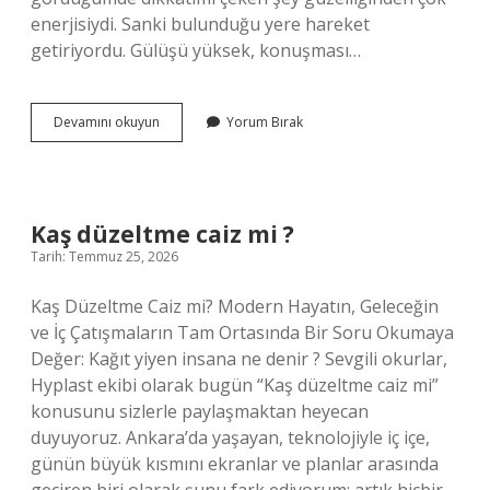
enerjisiydi. Sanki bulunduğu yere hareket
getiriyordu. Gülüşü yüksek, konuşması…
Koç
Devamını okuyun
Yorum Bırak
kadınları
sadık
mı
?
Kaş düzeltme caiz mi ?
Tarih: Temmuz 25, 2026
Kaş Düzeltme Caiz mi? Modern Hayatın, Geleceğin
ve İç Çatışmaların Tam Ortasında Bir Soru Okumaya
Değer: Kağıt yiyen insana ne denir ? Sevgili okurlar,
Hyplast ekibi olarak bugün “Kaş düzeltme caiz mi”
konusunu sizlerle paylaşmaktan heyecan
duyuyoruz. Ankara’da yaşayan, teknolojiyle iç içe,
günün büyük kısmını ekranlar ve planlar arasında