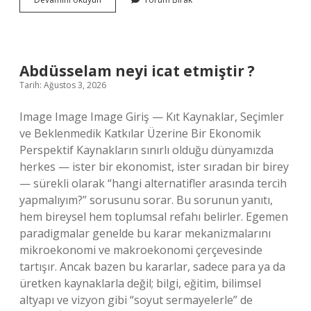
koşucusu
ne
anlatır
?
Abdüsselam neyi icat etmiştir ?
Tarih: Ağustos 3, 2026
Image Image Image Giriş — Kıt Kaynaklar, Seçimler
ve Beklenmedik Katkılar Üzerine Bir Ekonomik
Perspektif Kaynakların sınırlı olduğu dünyamızda
herkes — ister bir ekonomist, ister sıradan bir birey
— sürekli olarak “hangi alternatifler arasında tercih
yapmalıyım?” sorusunu sorar. Bu sorunun yanıtı,
hem bireysel hem toplumsal refahı belirler. Egemen
paradigmalar genelde bu karar mekanizmalarını
mikroekonomi ve makroekonomi çerçevesinde
tartışır. Ancak bazen bu kararlar, sadece para ya da
üretken kaynaklarla değil; bilgi, eğitim, bilimsel
altyapı ve vizyon gibi “soyut sermayelerle” de