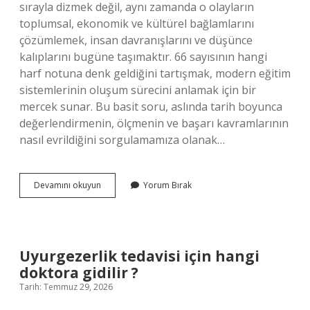
sırayla dizmek değil, aynı zamanda o olayların
toplumsal, ekonomik ve kültürel bağlamlarını
çözümlemek, insan davranışlarını ve düşünce
kalıplarını bugüne taşımaktır. 66 sayısının hangi
harf notuna denk geldiğini tartışmak, modern eğitim
sistemlerinin oluşum sürecini anlamak için bir
mercek sunar. Bu basit soru, aslında tarih boyunca
değerlendirmenin, ölçmenin ve başarı kavramlarının
nasıl evrildiğini sorgulamamıza olanak…
66
Devamını okuyun
Yorum Bırak
hangi
harf
notu
?
Uyurgezerlik tedavisi için hangi
doktora gidilir ?
Tarih: Temmuz 29, 2026