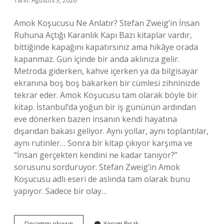
Tarih: Ağustos 3, 2026
Amok Koşucusu Ne Anlatır? Stefan Zweig’in İnsan
Ruhuna Açtığı Karanlık Kapı Bazı kitaplar vardır,
bittiğinde kapağını kapatırsınız ama hikâye orada
kapanmaz. Gün içinde bir anda aklınıza gelir.
Metroda giderken, kahve içerken ya da bilgisayar
ekranına boş boş bakarken bir cümlesi zihninizde
tekrar eder. Amok Koşucusu tam olarak böyle bir
kitap. İstanbul’da yoğun bir iş gününün ardından
eve dönerken bazen insanın kendi hayatına
dışarıdan bakası geliyor. Aynı yollar, aynı toplantılar,
aynı rutinler… Sonra bir kitap çıkıyor karşıma ve
“İnsan gerçekten kendini ne kadar tanıyor?”
sorusunu sorduruyor. Stefan Zweig’in Amok
Koşucusu adlı eseri de aslında tam olarak bunu
yapıyor. Sadece bir olay…
Amok
Devamını okuyun
Yorum Bırak