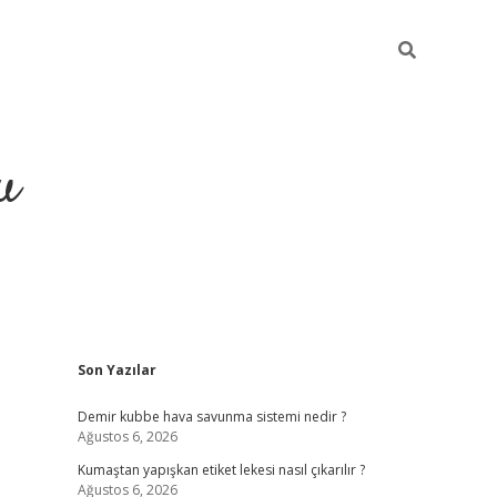
u
Sidebar
Son Yazılar
grand opera bahi
Demir kubbe hava savunma sistemi nedir ?
Ağustos 6, 2026
Kumaştan yapışkan etiket lekesi nasıl çıkarılır ?
Ağustos 6, 2026