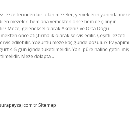
z lezzetlerinden biri olan mezeler, yemeklerin yanında mez
 edilen mezeler, hem ana yemekten önce hem de çilingir
ilir? Meze, geleneksel olarak Akdeniz ve Orta Doğu
ekten önce atıştırmalık olarak servis edilir. Çeşitli lezzetli
servis edilebilir. Yoğurtlu meze kaç günde bozulur? Ev yapımı
urt 4-5 gün içinde tüketilmelidir. Yani püre haline getirilmiş
etilmelidir. Meze dolapta…
/surapeyzaj.com.tr
Sitemap