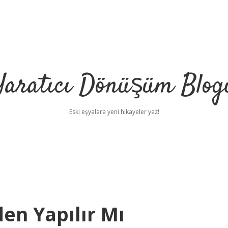
Yaratıcı Dönüşüm Blog
Eski eşyalara yeni hikayeler yaz!
en Yapılır Mı