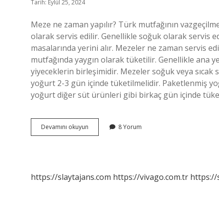
Tarih: Eylül 25, 2024
Meze ne zaman yapılır? Türk mutfağının vazgeçilme
olarak servis edilir. Genellikle soğuk olarak servis
masalarında yerini alır. Mezeler ne zaman servis ed
mutfağında yaygın olarak tüketilir. Genellikle ana yem
yiyeceklerin birleşimidir. Mezeler soğuk veya sıcak 
yoğurt 2-3 gün içinde tüketilmelidir. Paketlenmiş yoğ
yoğurt diğer süt ürünleri gibi birkaç gün içinde tük
Meze
Devamını okuyun
8 Yorum
Bir
Gece
Önceden
Yapılır
Mı
https://slaytajans.com
https://vivago.com.tr
https:/