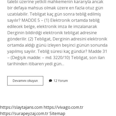
talebi üzerine yetkili mahkemenin kararıyla ancak
bir defaya mahsus olmak üzere en fazla otuz gün
uzatılabilir. Tebligat kaç gün sonra tebliğ edilmiş
sayılır? MADDE 5 – (1) Elektronik ortamda tebliğ
edilecek belge, elektronik imza ile imzalanarak
Derginin bildirdiği elektronik tebligat adresine
gönderilir. (2) Tebligat, Derginin adresini elektronik
ortamda aldığı günü izleyen beşinci günün sonunda
yapılmış sayılır. Tebliğ süresi kaç gündür? Madde 31
– (Değişik madde: – md. 3220/10) Tebligat, son ilan
tarihinden itibaren yedi gün…
Tebligat
Devamını okuyun
12 Yorum
Kaç
Gün
Içinde
Cevaplanır
https://slaytajans.com
https://vivago.com.tr
https://surapeyzaj.com.tr
Sitemap