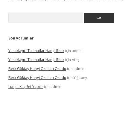
Arama
Son yorumlar
Yasaklayıcı Talimatlar Hangi Renk
için
admin
Yasaklayıcı Talimatlar Hangi Renk
için
Ateş
Berk Göktaş Hangi Okulları Okudu
için
admin
Berk Göktaş Hangi Okulları Okudu
için
Yiğitbey
Lunge Kaç Set Yapılır
için
admin
pera bahis