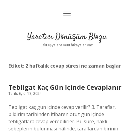
menüyü
Anasayfa
aç
Gizlilik Politikası
Yaratıcı Dönüşüm Blogu
Yasal Uyarı
Eski eşyalara yeni hikayeler yaz!
Hakkımızda
Etiket:
2 haftalık cevap süresi ne zaman başlar
Tebligat Kaç Gün Içinde Cevaplanır
Tarih: Eylül 18, 2024
Tebligat kaç gün içinde cevap verilir? 3. Taraflar,
bildirim tarihinden itibaren otuz gün içinde
tebligatlara cevap verebilirler. Bu süre, haklı
sebeplerin bulunması hâlinde, taraflardan birinin