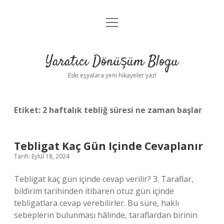
menüyü
Anasayfa
aç
Gizlilik Politikası
Yaratıcı Dönüşüm Blogu
Yasal Uyarı
Eski eşyalara yeni hikayeler yaz!
Hakkımızda
Etiket:
2 haftalık tebliğ süresi ne zaman başlar
Tebligat Kaç Gün Içinde Cevaplanır
Tarih: Eylül 18, 2024
Tebligat kaç gün içinde cevap verilir? 3. Taraflar,
bildirim tarihinden itibaren otuz gün içinde
tebligatlara cevap verebilirler. Bu süre, haklı
sebeplerin bulunması hâlinde, taraflardan birinin