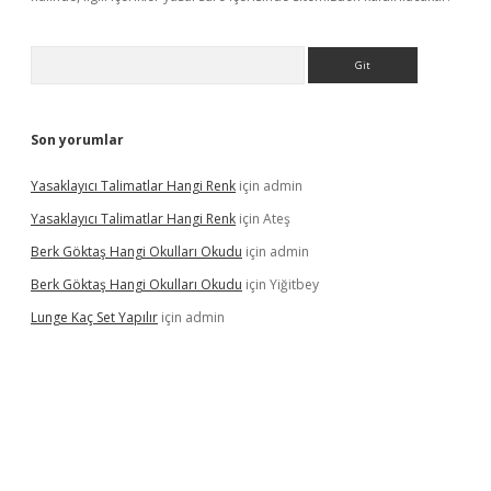
Arama
Son yorumlar
Yasaklayıcı Talimatlar Hangi Renk
için
admin
Yasaklayıcı Talimatlar Hangi Renk
için
Ateş
Berk Göktaş Hangi Okulları Okudu
için
admin
Berk Göktaş Hangi Okulları Okudu
için
Yiğitbey
Lunge Kaç Set Yapılır
için
admin
pera bahis