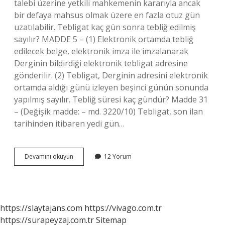
talebi üzerine yetkili mahkemenin kararıyla ancak
bir defaya mahsus olmak üzere en fazla otuz gün
uzatılabilir. Tebligat kaç gün sonra tebliğ edilmiş
sayılır? MADDE 5 – (1) Elektronik ortamda tebliğ
edilecek belge, elektronik imza ile imzalanarak
Derginin bildirdiği elektronik tebligat adresine
gönderilir. (2) Tebligat, Derginin adresini elektronik
ortamda aldığı günü izleyen beşinci günün sonunda
yapılmış sayılır. Tebliğ süresi kaç gündür? Madde 31
– (Değişik madde: – md. 3220/10) Tebligat, son ilan
tarihinden itibaren yedi gün…
Tebligat
Devamını okuyun
12 Yorum
Kaç
Gün
Içinde
Cevaplanır
https://slaytajans.com
https://vivago.com.tr
https://surapeyzaj.com.tr
Sitemap