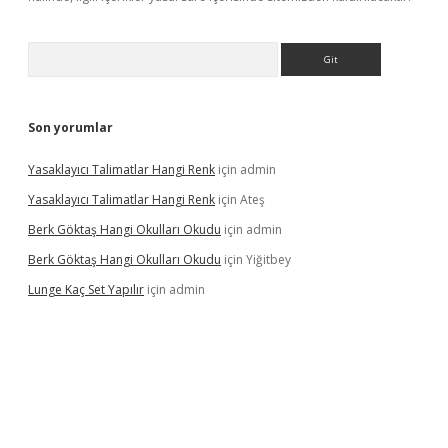
Arama
Son yorumlar
Yasaklayıcı Talimatlar Hangi Renk
için
admin
Yasaklayıcı Talimatlar Hangi Renk
için
Ateş
Berk Göktaş Hangi Okulları Okudu
için
admin
Berk Göktaş Hangi Okulları Okudu
için
Yiğitbey
Lunge Kaç Set Yapılır
için
admin
pera bahis