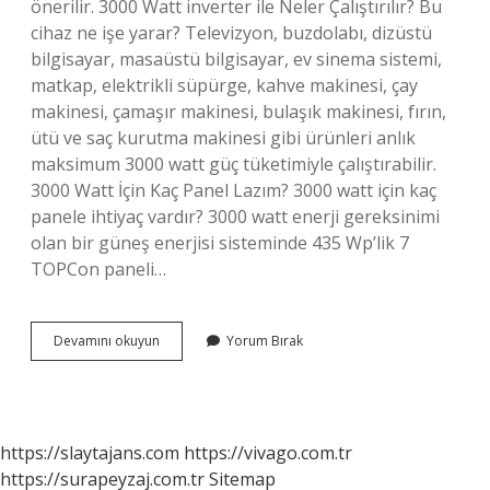
önerilir. 3000 Watt inverter ile Neler Çalıştırılır? Bu
cihaz ne işe yarar? Televizyon, buzdolabı, dizüstü
bilgisayar, masaüstü bilgisayar, ev sinema sistemi,
matkap, elektrikli süpürge, kahve makinesi, çay
makinesi, çamaşır makinesi, bulaşık makinesi, fırın,
ütü ve saç kurutma makinesi gibi ürünleri anlık
maksimum 3000 watt güç tüketimiyle çalıştırabilir.
3000 Watt İçin Kaç Panel Lazım? 3000 watt için kaç
panele ihtiyaç vardır? 3000 watt enerji gereksinimi
olan bir güneş enerjisi sisteminde 435 Wp’lik 7
TOPCon paneli…
3000
Devamını okuyun
Yorum Bırak
Watt
Inverter
Kaç
Amper
Çeker
https://slaytajans.com
https://vivago.com.tr
https://surapeyzaj.com.tr
Sitemap