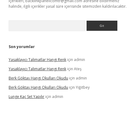
içerikleri,
backlinkpanelicomtr@gmail.com
adresine bildirmeniz
halinde, ilgili içerikler yasal süre içerisinde sitemizden kaldırılacaktır.
Arama
Son yorumlar
Yasaklayıcı Talimatlar Hangi Renk
için
admin
Yasaklayıcı Talimatlar Hangi Renk
için
Ateş
Berk Göktaş Hangi Okulları Okudu
için
admin
Berk Göktaş Hangi Okulları Okudu
için
Yiğitbey
Lunge Kaç Set Yapılır
için
admin