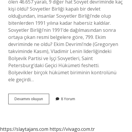
ölen 46.657 yaralı, 9 diğer hat Sovyet devriminde kaç
kişi öldü? Sovyetler Birliği kapalı bir devlet
olduğundan, insanlar Sovyetler Birliği’nde olup
bitenlerden 1991 yılına kadar habersiz kaldılar.
Sovyetler Birliği’nin 1991’de dağılmasından sonra
ortaya çıkan resmi belgelere göre, 799. Ekim
devriminde ne oldu? Ekim Devrimi’nde (Gregoryen
takviminde Kasım), Vladimir Lenin liderliğindeki
Bolşevik Partisi ve İşçi Sovyetleri, Saint
Petersburg’daki Geçici Hükümeti feshetti.
Bolşevikler birçok hükümet biriminin kontrolünü
ele geçirdi…
Ekim
Devamını okuyun
8 Yorum
Devrimi
Kaç
Kişi
Öldü
https://slaytajans.com
https://vivago.com.tr