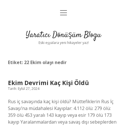
menüyü
Anasayfa
aç
Gizlilik Politikası
Yaratıcı Dönüşüm Blogu
Yasal Uyarı
Eski eşyalara yeni hikayeler yaz!
Hakkımızda
Etiket:
22 Ekim olayı nedir
Ekim Devrimi Kaç Kişi Öldü
Tarih: Eylül 27, 2024
Rus iç savaşında kaç kişi öldü? Müttefiklerin Rus İç
Savaşı’na müdahalesi Kayıplar: 4.112 ölü: 279 ölü:
359 ölü 453 yaralı 143 kayıp veya esir 179 ölü 173
kayıp Yaralanmalardan veya savaş dışı sebeplerden