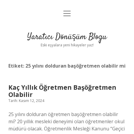
menüyü
Anasayfa
aç
Gizlilik Politikası
Yaratıcı Dönüşüm Blogu
Yasal Uyarı
Eski eşyalara yeni hikayeler yaz!
Hakkımızda
Etiket:
25 yılını dolduran başöğretmen olabilir mi
Kaç Yıllık Öğretmen Başöğretmen
Olabilir
Tarih: Kasım 12, 2024
25 yılını dolduran öğretmen başöğretmen olabilir
mi? 20 yıllık mesleki deneyimi olan öğretmenler okul
müdürü olacak. Öğretmenlik Mesleği Kanunu “Geçici