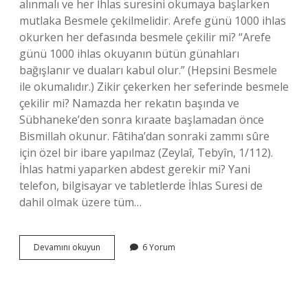
alınmalı ve her İhlas suresini okumaya başlarken
mutlaka Besmele çekilmelidir. Arefe günü 1000 ihlas
okurken her defasında besmele çekilir mi? “Arefe
günü 1000 ihlas okuyanın bütün günahları
bağışlanır ve duaları kabul olur.” (Hepsini Besmele
ile okumalıdır.) Zikir çekerken her seferinde besmele
çekilir mi? Namazda her rekatın başında ve
Sübhaneke’den sonra kıraate başlamadan önce
Bismillah okunur. Fâtiha’dan sonraki zammı sûre
için özel bir ibare yapılmaz (Zeylaî, Tebyîn, 1/112).
İhlas hatmi yaparken abdest gerekir mi? Yani
telefon, bilgisayar ve tabletlerde İhlas Suresi de
dahil olmak üzere tüm…
1000
Devamını okuyun
6 Yorum
İHlas
Okurken
Her
Seferinde