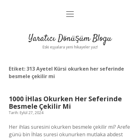
menüyü
Anasayfa
aç
Gizlilik Politikası
Yaratıcı Dönüşüm Blogu
Yasal Uyarı
Eski eşyalara yeni hikayeler yaz!
Hakkımızda
Etiket:
313 Ayetel Kürsi okurken her seferinde
besmele çekilir mi
1000 İHlas Okurken Her Seferinde
Besmele Çekilir Mi
Tarih: Eylül 27, 2024
Her ihlas suresini okurken besmele çekilir mi? Arefe
günü bin İhlas suresi okunurken mutlaka abdest