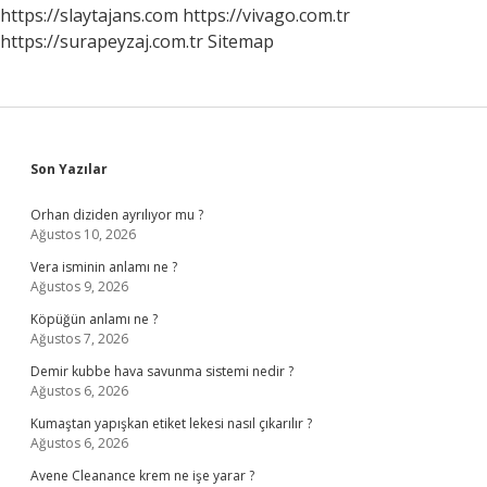
Besmele
https://slaytajans.com
https://vivago.com.tr
Çekilir
https://surapeyzaj.com.tr
Sitemap
Mi
Sidebar
Son Yazılar
Orhan diziden ayrılıyor mu ?
Ağustos 10, 2026
Vera isminin anlamı ne ?
Ağustos 9, 2026
Köpüğün anlamı ne ?
Ağustos 7, 2026
Demir kubbe hava savunma sistemi nedir ?
Ağustos 6, 2026
Kumaştan yapışkan etiket lekesi nasıl çıkarılır ?
Ağustos 6, 2026
Avene Cleanance krem ne işe yarar ?