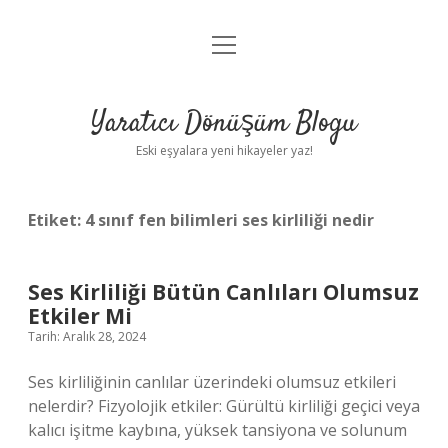
menüyü
Anasayfa
aç
Gizlilik Politikası
Yaratıcı Dönüşüm Blogu
Yasal Uyarı
Eski eşyalara yeni hikayeler yaz!
Hakkımızda
Etiket:
4 sınıf fen bilimleri ses kirliliği nedir
Ses Kirliliği Bütün Canlıları Olumsuz
Etkiler Mi
Tarih: Aralık 28, 2024
Ses kirliliğinin canlılar üzerindeki olumsuz etkileri
nelerdir? Fizyolojik etkiler: Gürültü kirliliği geçici veya
kalıcı işitme kaybına, yüksek tansiyona ve solunum