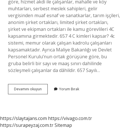
göre, hizmet akdi ile çalışanlar, mahalle ve köy
muhtarları, serbest meslek sahipleri, gelir
vergisinden muaf esnaf ve sanatkarlar, tarım işçileri,
anonim şirket ortakları, limited şirket ortakları,
şirket ve ekipman ortakları ile kamu görevlileri 4C
kapsamına girmektedir. 657 4 C kimleri kapsar? 4c
sistemi, memur olarak çalışan kadrolu çalışanları
kapsamaktadır. Ayrıca Maliye Bakanlığı ve Devlet
Personel Kurulu’nun ortak görüşüne göre, bu
gruba belirli bir sayı ve maaş sınırı dahilinde
sözleşmeli çalışanlar da dâhildir. 657 Sayılı…
657
Devamını okuyun
Yorum Bırak
Devlet
Memuru
4
C
Mi
https://slaytajans.com
https://vivago.com.tr
https://surapeyzaj.com.tr
Sitemap