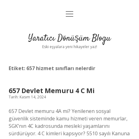
menüyü
Anasayfa
aç
Gizlilik Politikası
Yaratıcı Dönüşüm Blogu
Yasal Uyarı
Eski eşyalara yeni hikayeler yaz!
Hakkımızda
Etiket:
657 hizmet sınıfları nelerdir
657 Devlet Memuru 4 C Mi
Tarih: Kasım 14, 2024
657 Devlet memuru 4A mi? Yenilenen sosyal
güvenlik sisteminde kamu hizmeti veren memurlar,
SGK’nın 4C kadrosunda mesleki yaşamlarını
sürdürüyor. 4 C kimleri kapsıyor? 5510 sayılı Kanuna