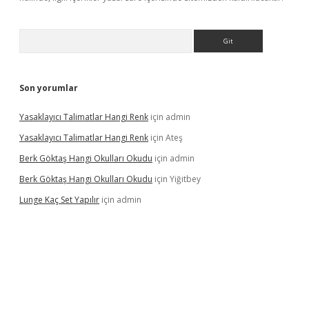
Arama
Son yorumlar
Yasaklayıcı Talimatlar Hangi Renk
için
admin
Yasaklayıcı Talimatlar Hangi Renk
için
Ateş
Berk Göktaş Hangi Okulları Okudu
için
admin
Berk Göktaş Hangi Okulları Okudu
için
Yiğitbey
Lunge Kaç Set Yapılır
için
admin
rand opera bahis