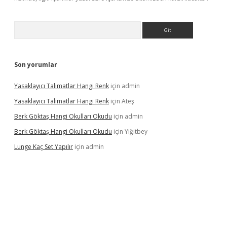
Arama
Son yorumlar
Yasaklayıcı Talimatlar Hangi Renk
için
admin
Yasaklayıcı Talimatlar Hangi Renk
için
Ateş
Berk Göktaş Hangi Okulları Okudu
için
admin
Berk Göktaş Hangi Okulları Okudu
için
Yiğitbey
Lunge Kaç Set Yapılır
için
admin
pera bahis