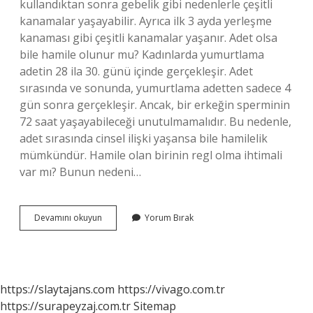
kullandıktan sonra gebelik gibi nedenlerle çeşitli
kanamalar yaşayabilir. Ayrıca ilk 3 ayda yerleşme
kanaması gibi çeşitli kanamalar yaşanır. Adet olsa
bile hamile olunur mu? Kadınlarda yumurtlama
adetin 28 ila 30. günü içinde gerçekleşir. Adet
sırasında ve sonunda, yumurtlama adetten sadece 4
gün sonra gerçekleşir. Ancak, bir erkeğin sperminin
72 saat yaşayabileceği unutulmamalıdır. Bu nedenle,
adet sırasında cinsel ilişki yaşansa bile hamilelik
mümkündür. Hamile olan birinin regl olma ihtimali
var mı? Bunun nedeni…
Adet
Devamını okuyun
Yorum Bırak
Gören
Biri
Hamile
Olabilir
Mi
https://slaytajans.com
https://vivago.com.tr
https://surapeyzaj.com.tr
Sitemap