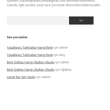
içerikleri,
backlinkpanelicomtr@gmail.com
adresine bildirmeniz
halinde, ilgili içerikler yasal süre içerisinde sitemizden kaldırılacaktır.
Arama
Son yorumlar
Yasaklayıcı Talimatlar Hangi Renk
için
admin
Yasaklayıcı Talimatlar Hangi Renk
için
Ateş
Berk Göktaş Hangi Okulları Okudu
için
admin
Berk Göktaş Hangi Okulları Okudu
için
Yiğitbey
Lunge Kaç Set Yapılır
için
admin