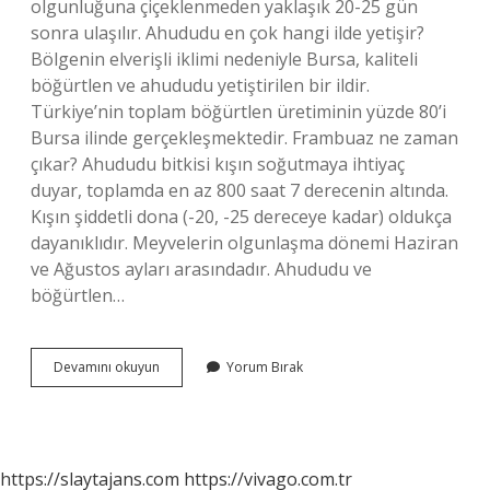
olgunluğuna çiçeklenmeden yaklaşık 20-25 gün
sonra ulaşılır. Ahududu en çok hangi ilde yetişir?
Bölgenin elverişli iklimi nedeniyle Bursa, kaliteli
böğürtlen ve ahududu yetiştirilen bir ildir.
Türkiye’nin toplam böğürtlen üretiminin yüzde 80’i
Bursa ilinde gerçekleşmektedir. Frambuaz ne zaman
çıkar? Ahududu bitkisi kışın soğutmaya ihtiyaç
duyar, toplamda en az 800 saat 7 derecenin altında.
Kışın şiddetli dona (-20, -25 dereceye kadar) oldukça
dayanıklıdır. Meyvelerin olgunlaşma dönemi Haziran
ve Ağustos ayları arasındadır. Ahududu ve
böğürtlen…
Ahududu
Devamını okuyun
Yorum Bırak
Hangi
Aylarda
Olur
https://slaytajans.com
https://vivago.com.tr