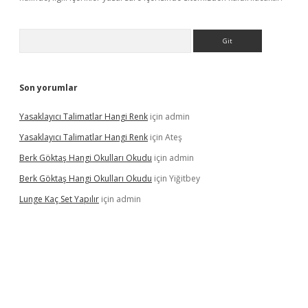
Arama
Son yorumlar
Yasaklayıcı Talimatlar Hangi Renk
için
admin
Yasaklayıcı Talimatlar Hangi Renk
için
Ateş
Berk Göktaş Hangi Okulları Okudu
için
admin
Berk Göktaş Hangi Okulları Okudu
için
Yiğitbey
Lunge Kaç Set Yapılır
için
admin
pera bahis