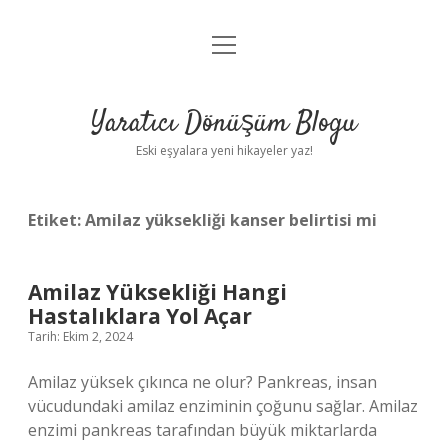
menüyü
Anasayfa
aç
Gizlilik Politikası
Yaratıcı Dönüşüm Blogu
Yasal Uyarı
Eski eşyalara yeni hikayeler yaz!
Hakkımızda
Etiket:
Amilaz yüksekliği kanser belirtisi mi
Amilaz Yüksekliği Hangi
Hastalıklara Yol Açar
Tarih: Ekim 2, 2024
Amilaz yüksek çıkınca ne olur? Pankreas, insan
vücudundaki amilaz enziminin çoğunu sağlar. Amilaz
enzimi pankreas tarafından büyük miktarlarda