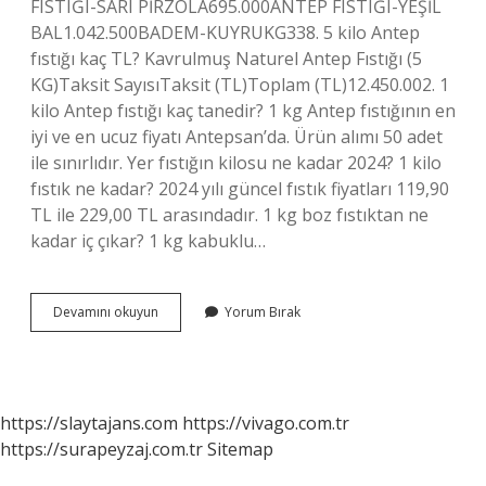
FISTIĞI-SARI PİRZOLA695.000ANTEP FISTIĞI-YEŞİL
BAL1.042.500BADEM-KUYRUKG338. 5 kilo Antep
fıstığı kaç TL? Kavrulmuş Naturel Antep Fıstığı (5
KG)Taksit SayısıTaksit (TL)Toplam (TL)12.450.002. 1
kilo Antep fıstığı kaç tanedir? 1 kg Antep fıstığının en
iyi ve en ucuz fiyatı Antepsan’da. Ürün alımı 50 adet
ile sınırlıdır. Yer fıstığın kilosu ne kadar 2024? 1 kilo
fıstık ne kadar? 2024 yılı güncel fıstık fiyatları 119,90
TL ile 229,00 TL arasındadır. 1 kg boz fıstıktan ne
kadar iç çıkar? 1 kg kabuklu…
Antep
Devamını okuyun
Yorum Bırak
Fıstığı
Kilosu
Ne
Kadar
2024
https://slaytajans.com
https://vivago.com.tr
https://surapeyzaj.com.tr
Sitemap