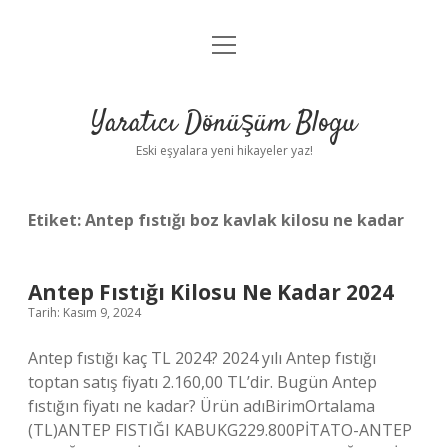
menüyü
Anasayfa
aç
Gizlilik Politikası
Yaratıcı Dönüşüm Blogu
Yasal Uyarı
Eski eşyalara yeni hikayeler yaz!
Hakkımızda
Etiket:
Antep fıstığı boz kavlak kilosu ne kadar
Antep Fıstığı Kilosu Ne Kadar 2024
Tarih: Kasım 9, 2024
Antep fıstığı kaç TL 2024? 2024 yılı Antep fıstığı
toptan satış fiyatı 2.160,00 TL’dir. Bugün Antep
fıstığın fiyatı ne kadar? Ürün adıBirimOrtalama
(TL)ANTEP FISTIĞI KABUKG229.800PİTATO-ANTEP