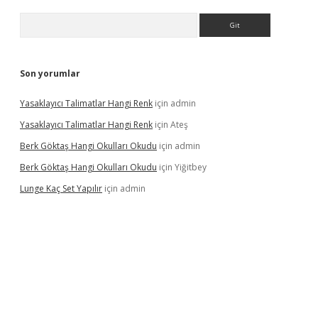
Arama
Son yorumlar
Yasaklayıcı Talimatlar Hangi Renk
için
admin
Yasaklayıcı Talimatlar Hangi Renk
için
Ateş
Berk Göktaş Hangi Okulları Okudu
için
admin
Berk Göktaş Hangi Okulları Okudu
için
Yiğitbey
Lunge Kaç Set Yapılır
için
admin
pera bahis