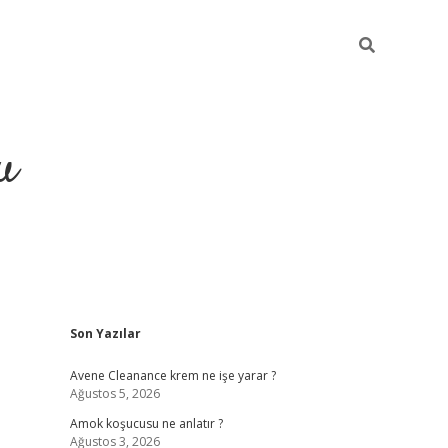
u
Sidebar
Son Yazılar
grand opera bahi
Avene Cleanance krem ne işe yarar ?
Ağustos 5, 2026
Amok koşucusu ne anlatır ?
Ağustos 3, 2026