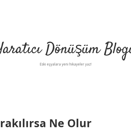
Yaratıcı Dönüşüm Blog
Eski eşyalara yeni hikayeler yaz!
ırakılırsa Ne Olur