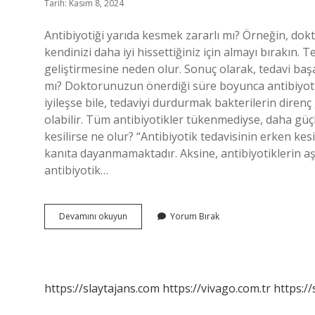
Tarih: Kasım 8, 2024
Antibiyotiği yarıda kesmek zararlı mı? Örneğin, d
kendinizi daha iyi hissettiğiniz için almayı bırakın.
geliştirmesine neden olur. Sonuç olarak, tedavi başar
mı? Doktorunuzun önerdiği süre boyunca antibiyotik
iyileşse bile, tedaviyi durdurmak bakterilerin dire
olabilir. Tüm antibiyotikler tükenmediyse, daha güçlü
kesilirse ne olur? “Antibiyotik tedavisinin erken ke
kanıta dayanmamaktadır. Aksine, antibiyotiklerin aşırı
antibiyotik…
Antibiyotik
Devamını okuyun
Yorum Bırak
Yarıda
Bırakılırsa
Ne
Olur
https://slaytajans.com
https://vivago.com.tr
https:/