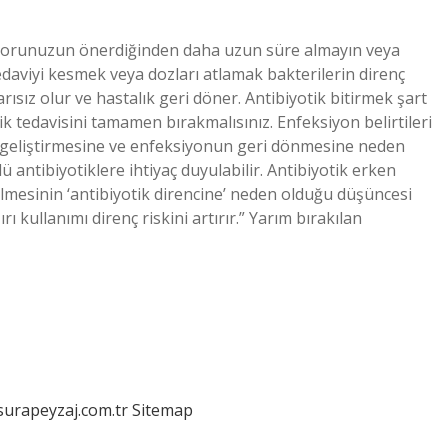
oktorunuzun önerdiğinden daha uzun süre almayın veya
 Tedaviyi kesmek veya dozları atlamak bakterilerin direnç
ısız olur ve hastalık geri döner. Antibiyotik bitirmek şart
 tedavisini tamamen bırakmalısınız. Enfeksiyon belirtileri
nç geliştirmesine ve enfeksiyonun geri dönmesine neden
 antibiyotiklere ihtiyaç duyulabilir. Antibiyotik erken
silmesinin ‘antibiyotik direncine’ neden olduğu düşüncesi
 kullanımı direnç riskini artırır.” Yarım bırakılan
/surapeyzaj.com.tr
Sitemap