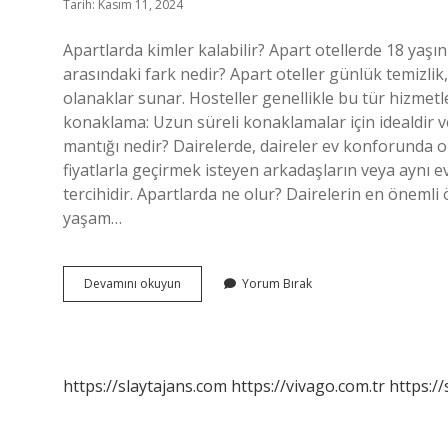
Tarih: Kasım 11, 2024
Apartlarda kimler kalabilir? Apart otellerde 18 yaşı
arasındaki fark nedir? Apart oteller günlük temizlik
olanaklar sunar. Hosteller genellikle bu tür hizmetl
konaklama: Uzun süreli konaklamalar için idealdir ve
mantığı nedir? Dairelerde, daireler ev konforunda olu
fiyatlarla geçirmek isteyen arkadaşların veya aynı evd
tercihidir. Apartlarda ne olur? Dairelerin en önemli
yaşam…
Apartlar
Devamını okuyun
Yorum Bırak
Nasıl
Bir
Yer
https://slaytajans.com
https://vivago.com.tr
https:/