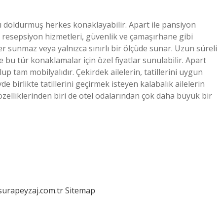
nı doldurmuş herkes konaklayabilir. Apart ile pansiyon
, resepsiyon hizmetleri, güvenlik ve çamaşırhane gibi
er sunmaz veya yalnızca sınırlı bir ölçüde sunar. Uzun süreli
 bu tür konaklamalar için özel fiyatlar sunulabilir. Apart
p tam mobilyalıdır. Çekirdek ailelerin, tatillerini uygun
e birlikte tatillerini geçirmek isteyen kalabalık ailelerin
 özelliklerinden biri de otel odalarından çok daha büyük bir
/surapeyzaj.com.tr
Sitemap