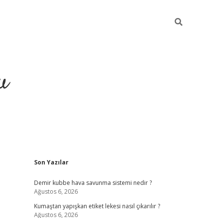
u
Sidebar
Son Yazılar
grand opera bahi
Demir kubbe hava savunma sistemi nedir ?
Ağustos 6, 2026
Kumaştan yapışkan etiket lekesi nasıl çıkarılır ?
Ağustos 6, 2026