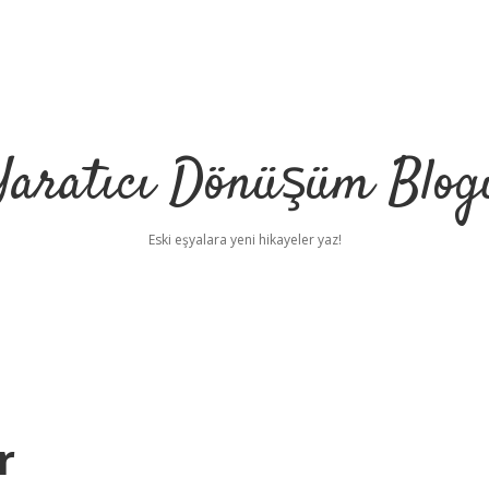
Yaratıcı Dönüşüm Blog
Eski eşyalara yeni hikayeler yaz!
r