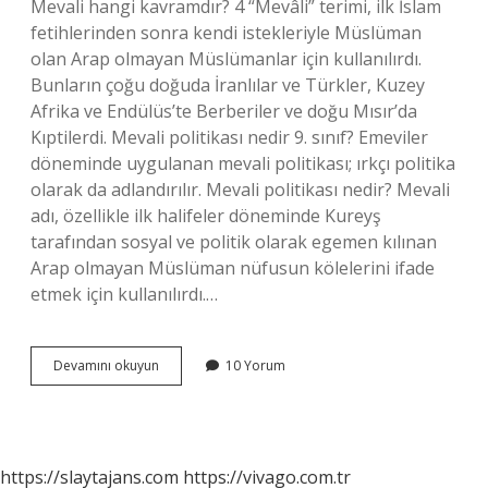
Mevali hangi kavramdır? 4 “Mevâli” terimi, ilk İslam
fetihlerinden sonra kendi istekleriyle Müslüman
olan Arap olmayan Müslümanlar için kullanılırdı.
Bunların çoğu doğuda İranlılar ve Türkler, Kuzey
Afrika ve Endülüs’te Berberiler ve doğu Mısır’da
Kıptilerdi. Mevali politikası nedir 9. sınıf? Emeviler
döneminde uygulanan mevali politikası; ırkçı politika
olarak da adlandırılır. Mevali politikası nedir? Mevali
adı, özellikle ilk halifeler döneminde Kureyş
tarafından sosyal ve politik olarak egemen kılınan
Arap olmayan Müslüman nüfusun kölelerini ifade
etmek için kullanılırdı.…
Mevali
Devamını okuyun
10 Yorum
Ne
Demek
Tefsir
https://slaytajans.com
https://vivago.com.tr