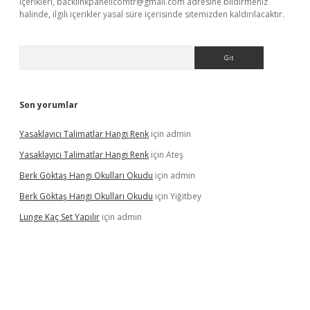
içerikleri,
backlinkpanelicomtr@gmail.com
adresine bildirmeniz
halinde, ilgili içerikler yasal süre içerisinde sitemizden kaldırılacaktır.
Arama
Son yorumlar
Yasaklayıcı Talimatlar Hangi Renk
için
admin
Yasaklayıcı Talimatlar Hangi Renk
için
Ateş
Berk Göktaş Hangi Okulları Okudu
için
admin
Berk Göktaş Hangi Okulları Okudu
için
Yiğitbey
Lunge Kaç Set Yapılır
için
admin