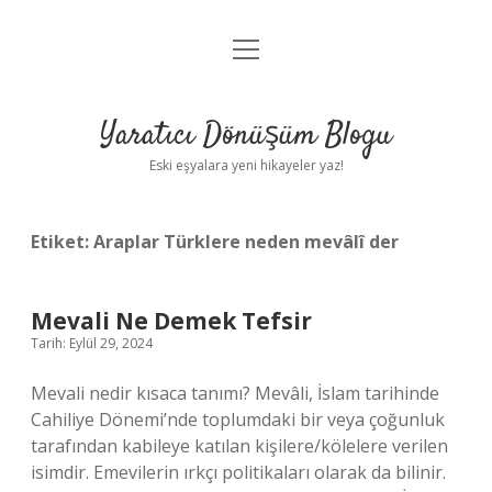
menüyü
Anasayfa
aç
Gizlilik Politikası
Yaratıcı Dönüşüm Blogu
Yasal Uyarı
Eski eşyalara yeni hikayeler yaz!
Hakkımızda
Etiket:
Araplar Türklere neden mevâlî der
Mevali Ne Demek Tefsir
Tarih: Eylül 29, 2024
Mevali nedir kısaca tanımı? Mevâli, İslam tarihinde
Cahiliye Dönemi’nde toplumdaki bir veya çoğunluk
tarafından kabileye katılan kişilere/kölelere verilen
isimdir. Emevilerin ırkçı politikaları olarak da bilinir.