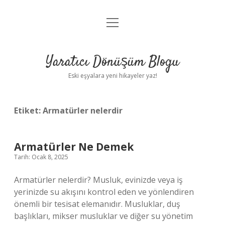
menüyü
Anasayfa
aç
Gizlilik Politikası
Yaratıcı Dönüşüm Blogu
Yasal Uyarı
Eski eşyalara yeni hikayeler yaz!
Hakkımızda
Etiket:
Armatürler nelerdir
Armatürler Ne Demek
Tarih: Ocak 8, 2025
Armatürler nelerdir? Musluk, evinizde veya iş
yerinizde su akışını kontrol eden ve yönlendiren
önemli bir tesisat elemanıdır. Musluklar, duş
başlıkları, mikser musluklar ve diğer su yönetim