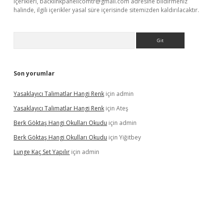
içerikleri,
backlinkpanelicomtr@gmail.com
adresine bildirmeniz
halinde, ilgili içerikler yasal süre içerisinde sitemizden kaldırılacaktır.
Arama
Son yorumlar
Yasaklayıcı Talimatlar Hangi Renk
için
admin
Yasaklayıcı Talimatlar Hangi Renk
için
Ateş
Berk Göktaş Hangi Okulları Okudu
için
admin
Berk Göktaş Hangi Okulları Okudu
için
Yiğitbey
Lunge Kaç Set Yapılır
için
admin