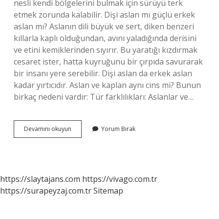
nesli kendi bölgelerini bulmak için sürüyü terk
etmek zorunda kalabilir. Dişi aslan mı güçlü erkek
aslan mı? Aslanın dili büyük ve sert, diken benzeri
kıllarla kaplı olduğundan, avını yaladığında derisini
ve etini kemiklerinden sıyırır. Bu yaratığı kızdırmak
cesaret ister, hatta kuyruğunu bir çırpıda savurarak
bir insanı yere serebilir. Dişi aslan da erkek aslan
kadar yırtıcıdır. Aslan ve kaplan aynı cins mi? Bunun
birkaç nedeni vardır: Tür farklılıkları: Aslanlar ve…
Aslan
Devamını okuyun
Yorum Bırak
Dişi
Mi
Erkek
Mi
https://slaytajans.com
https://vivago.com.tr
https://surapeyzaj.com.tr
Sitemap