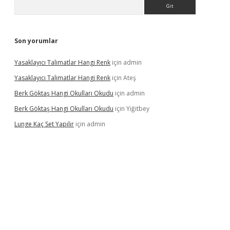
Arama
Son yorumlar
Yasaklayıcı Talimatlar Hangi Renk
için
admin
Yasaklayıcı Talimatlar Hangi Renk
için
Ateş
Berk Göktaş Hangi Okulları Okudu
için
admin
Berk Göktaş Hangi Okulları Okudu
için
Yiğitbey
Lunge Kaç Set Yapılır
için
admin
pera bahis