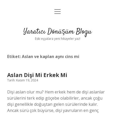
menüyü
Anasayfa
aç
Gizlilik Politikası
Yaratıcı Dönüşüm Blogu
Yasal Uyarı
Eski eşyalara yeni hikayeler yaz!
Hakkımızda
Etiket:
Aslan ve kaplan aynı cins mi
Aslan Dişi Mi Erkek Mi
Tarih: Kasım 19, 2024
Dişi aslan olur mu? Hem erkek hem de dişi aslanlar
sürülerini terk edip göçebe olabilirler, ancak çoğu
dişi genellikle doğuştan gelen sürülerinde kalır.
Ancak sürü çok büyürse, dişi yavruların en genç