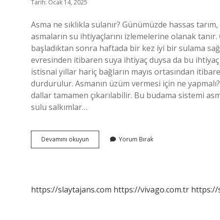
Tarih: Ocak 14, 2025
Asma ne sıklıkla sulanır? Günümüzde hassas tarım, 
asmaların su ihtiyaçlarını izlemelerine olanak tanır
başladıktan sonra haftada bir kez iyi bir sulama s
evresinden itibaren suya ihtiyaç duysa da bu ihtiyaç
istisnai yıllar hariç bağların mayıs ortasından it
durdurulur. Asmanın üzüm vermesi için ne yapmalı? 
dallar tamamen çıkarılabilir. Bu budama sistemi asm
sulu salkımlar…
Asma
Devamını okuyun
Yorum Bırak
Kaç
Günde
Bir
Sulanmalı
https://slaytajans.com
https://vivago.com.tr
https:/