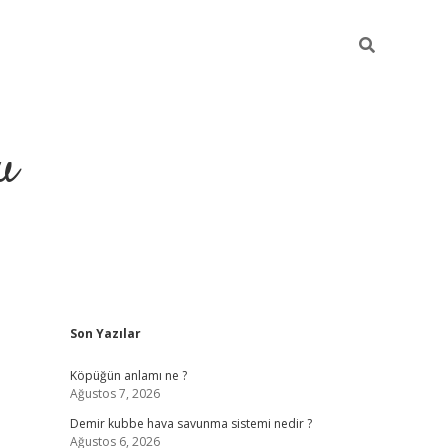
u
Sidebar
Son Yazılar
grand opera bah
Köpüğün anlamı ne ?
Ağustos 7, 2026
Demir kubbe hava savunma sistemi nedir ?
Ağustos 6, 2026