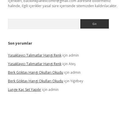
içerikleri,
backlinkpanelicomtr@gmail.com
adresine bildirmeniz
halinde, ilgili içerikler yasal süre içerisinde sitemizden kaldırılacaktır.
Arama
Son yorumlar
Yasaklayıcı Talimatlar Hangi Renk
için
admin
Yasaklayıcı Talimatlar Hangi Renk
için
Ateş
Berk Göktaş Hangi Okulları Okudu
için
admin
Berk Göktaş Hangi Okulları Okudu
için
Yiğitbey
Lunge Kaç Set Yapılır
için
admin