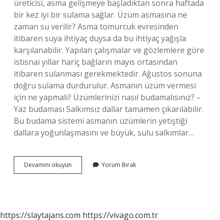
üreticisi, asma gelişmeye başladıktan sonra haftada
bir kez iyi bir sulama sağlar. Üzüm asmasına ne
zaman su verilir? Asma tomurcuk evresinden
itibaren suya ihtiyaç duysa da bu ihtiyaç yağışla
karşılanabilir. Yapılan çalışmalar ve gözlemlere göre
istisnai yıllar hariç bağların mayıs ortasından
itibaren sulanması gerekmektedir. Ağustos sonuna
doğru sulama durdurulur. Asmanın üzüm vermesi
için ne yapmalı? Üzümlerinizi nasıl budamalısınız? –
Yaz budaması Salkımsız dallar tamamen çıkarılabilir.
Bu budama sistemi asmanın üzümlerin yetiştiği
dallara yoğunlaşmasını ve büyük, sulu salkımlar…
Asma
Devamını okuyun
Yorum Bırak
Kaç
Günde
Bir
Sulanmalı
https://slaytajans.com
https://vivago.com.tr