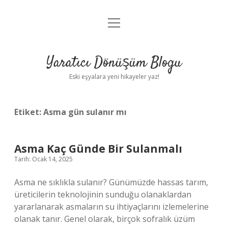
menüyü
Anasayfa
aç
Gizlilik Politikası
Yaratıcı Dönüşüm Blogu
Yasal Uyarı
Eski eşyalara yeni hikayeler yaz!
Hakkımızda
Etiket:
Asma gün sulanır mı
Asma Kaç Günde Bir Sulanmalı
Tarih: Ocak 14, 2025
Asma ne sıklıkla sulanır? Günümüzde hassas tarım,
üreticilerin teknolojinin sunduğu olanaklardan
yararlanarak asmaların su ihtiyaçlarını izlemelerine
olanak tanır. Genel olarak, birçok sofralık üzüm