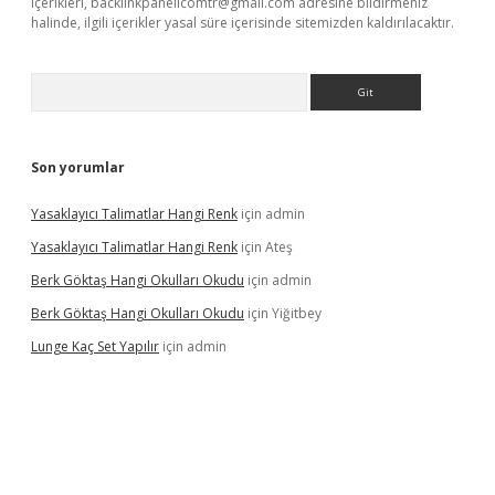
içerikleri,
backlinkpanelicomtr@gmail.com
adresine bildirmeniz
halinde, ilgili içerikler yasal süre içerisinde sitemizden kaldırılacaktır.
Arama
Son yorumlar
Yasaklayıcı Talimatlar Hangi Renk
için
admin
Yasaklayıcı Talimatlar Hangi Renk
için
Ateş
Berk Göktaş Hangi Okulları Okudu
için
admin
Berk Göktaş Hangi Okulları Okudu
için
Yiğitbey
Lunge Kaç Set Yapılır
için
admin