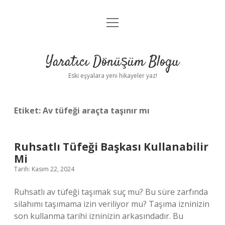
menüyü
Anasayfa
aç
Gizlilik Politikası
Yaratıcı Dönüşüm Blogu
Yasal Uyarı
Eski eşyalara yeni hikayeler yaz!
Hakkımızda
Etiket:
Av tüfeği araçta taşınır mı
Ruhsatlı Tüfeği Başkası Kullanabilir
Mi
Tarih: Kasım 22, 2024
Ruhsatlı av tüfeği taşımak suç mu? Bu süre zarfında
silahımı taşımama izin veriliyor mu? Taşıma izninizin
son kullanma tarihi izninizin arkasındadır. Bu