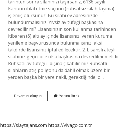
tarihten sonra silahınızı taşırsanız, 6136 sayılı
Kanunu ihlal etme suçunu (ruhsatsız silah taşıma)
işlemiş olursunuz. Bu silahı ev adresinizde
bulundurmalısınız. Yivsiz av tüfeği başkasına
devredilir mi? Lisansınızın son kullanma tarihinden
itibaren (6) altı ay içinde lisansınızı veren kuruma
yenileme başvurusunda bulunmalısınız, aksi
takdirde lisansınız iptal edilecektir. 2. Lisanslı ateşli
silahınız geçici bile olsa başkasına devredilmemelidir.
Ruhsatlı av tüfeği il dışına çıkabilir mi? Ruhsatlı
silahların atış poligonu da dahil olmak üzere bir
yerden başka bir yere nakli, gerektiğinde, o…
Ruhsatlı
Devamını okuyun
Yorum Bırak
Tüfeği
Başkası
Kullanabilir
Mi
https://slaytajans.com
https://vivago.com.tr