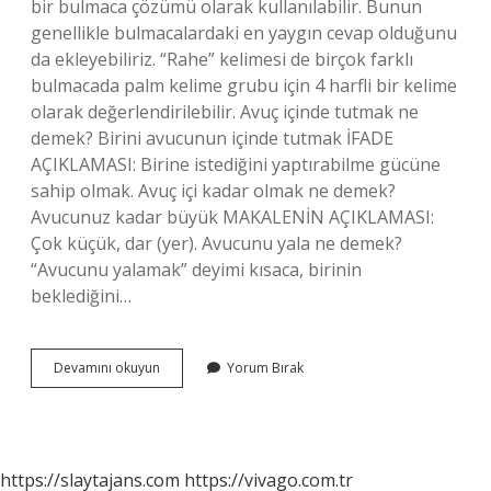
bir bulmaca çözümü olarak kullanılabilir. Bunun
genellikle bulmacalardaki en yaygın cevap olduğunu
da ekleyebiliriz. “Rahe” kelimesi de birçok farklı
bulmacada palm kelime grubu için 4 harfli bir kelime
olarak değerlendirilebilir. Avuç içinde tutmak ne
demek? Birini avucunun içinde tutmak İFADE
AÇIKLAMASI: Birine istediğini yaptırabilme gücüne
sahip olmak. Avuç içi kadar olmak ne demek?
Avucunuz kadar büyük MAKALENİN AÇIKLAMASI:
Çok küçük, dar (yer). Avucunu yala ne demek?
“Avucunu yalamak” deyimi kısaca, birinin
beklediğini…
Avucunun
Devamını okuyun
Yorum Bırak
Içine
Almak
Ne
Demek
https://slaytajans.com
https://vivago.com.tr