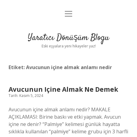
menüyü
Anasayfa
aç
Gizlilik Politikası
Yaratıcı Dönüşüm Blogu
Yasal Uyarı
Eski eşyalara yeni hikayeler yaz!
Hakkımızda
Etiket:
Avucunun içine almak anlamı nedir
Avucunun Içine Almak Ne Demek
Tarih: Kasım 5, 2024
Avucunun içine almak anlamı nedir? MAKALE
AÇIKLAMASI: Birine baskı ve etki yapmak. Avucun
içine ne denir? “Palmiye” kelimesi günlük hayatta
sıklıkla kullanılan “palmiye” kelime grubu için 3 harfli