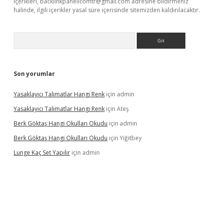
içerikleri,
backlinkpanelicomtr@gmail.com
adresine bildirmeniz
halinde, ilgili içerikler yasal süre içerisinde sitemizden kaldırılacaktır.
Arama
Son yorumlar
Yasaklayıcı Talimatlar Hangi Renk
için
admin
Yasaklayıcı Talimatlar Hangi Renk
için
Ateş
Berk Göktaş Hangi Okulları Okudu
için
admin
Berk Göktaş Hangi Okulları Okudu
için
Yiğitbey
Lunge Kaç Set Yapılır
için
admin