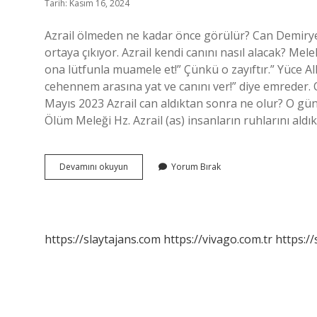
Tarih: Kasım 16, 2024
Azrail ölmeden ne kadar önce görülür? Can Demiryel
ortaya çıkıyor. Azrail kendi canını nasıl alacak? Me
ona lütfunla muamele et!” Çünkü o zayıftır.” Yüce Al
cehennem arasına yat ve canını ver!” diye emreder. O 
Mayıs 2023 Azrail can aldıktan sonra ne olur? O gün ö
Ölüm Meleği Hz. Azrail (as) insanların ruhlarını ald
Azrailin
Devamını okuyun
Yorum Bırak
Can
Alması
Nasıl
Olur
https://slaytajans.com
https://vivago.com.tr
https:/