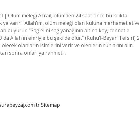
 | Ölüm meleği Azrail, ölümden 24 saat önce bu kılıkta
lek yalvarır: “Allah’ım, ölüm meleği olan kuluna merhamet et v
lah buyurur: “Sağ elini sağ yanağının altına koy, cennetle
da Allah’ın emriyle bu şekilde ölür.” (Ruhu’l-Beyan Tefsiri) 
lecek olanların isimlerini verir ve ölenlerin ruhlarını alır.
ıktan sonra onları ya rahmet…
/surapeyzaj.com.tr
Sitemap