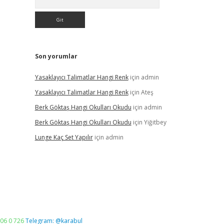
Son yorumlar
Yasaklayıcı Talimatlar Hangi Renk
için
admin
Yasaklayıcı Talimatlar Hangi Renk
için
Ateş
Berk Göktaş Hangi Okulları Okudu
için
admin
Berk Göktaş Hangi Okulları Okudu
için
Yiğitbey
Lunge Kaç Set Yapılır
için
admin
06 0 726
Telegram: @karabul