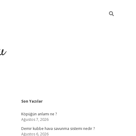
u
Sidebar
Son Yazılar
grand opera bahi
Köpüğün anlamı ne ?
Ağustos 7, 2026
Demir kubbe hava savunma sistemi nedir ?
Ağustos 6, 2026