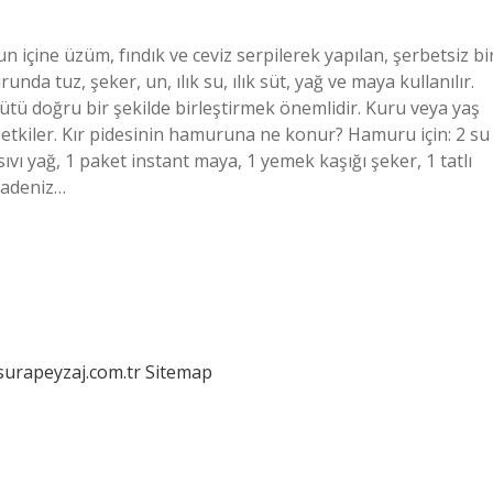
n içine üzüm, fındık ve ceviz serpilerek yapılan, şerbetsiz bi
a tuz, şeker, un, ılık su, ılık süt, yağ ve maya kullanılır.
sütü doğru bir şekilde birleştirmek önemlidir. Kuru veya yaş
etkiler. Kır pidesinin hamuruna ne konur? Hamuru için: 2 su
sıvı yağ, 1 paket instant maya, 1 yemek kaşığı şeker, 1 tatlı
aradeniz…
/surapeyzaj.com.tr
Sitemap