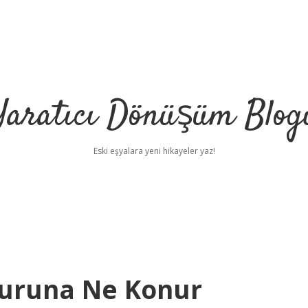
Yaratıcı Dönüşüm Blog
Eski eşyalara yeni hikayeler yaz!
muruna Ne Konur