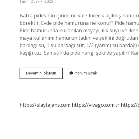
Tarih: Ocak 7, 2025
Bafra pidesinin içinde ne var? İncecik açılmış hamuru
börektir. Evde pide hamuruna ne konur? Pide hamurund
Pide hamurunda kullanılan mayayı, ılık suyu ve ılık 
maya kullanımı hamurun tadını ve şeklini doğrudan 
bardağı su, 1 su bardağı süt, 1/2 (yarım) su bardağı 
kaşığı tuz. Samsun’da pide hangi şekilde yapılır? K
Bafra
Devamını okuyun
Yorum Bırak
Pidesinin
Hamuruna
Ne
Konur
https://slaytajans.com
https://vivago.com.tr
https:/