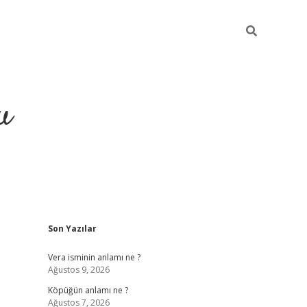
u
Sidebar
Son Yazılar
grand opera bahi
Vera isminin anlamı ne ?
Ağustos 9, 2026
Köpüğün anlamı ne ?
Ağustos 7, 2026