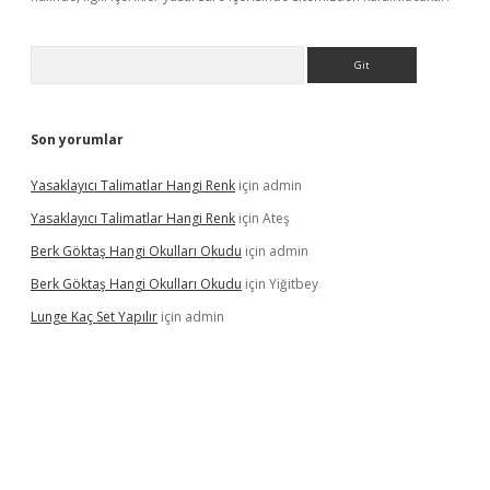
Arama
Son yorumlar
Yasaklayıcı Talimatlar Hangi Renk
için
admin
Yasaklayıcı Talimatlar Hangi Renk
için
Ateş
Berk Göktaş Hangi Okulları Okudu
için
admin
Berk Göktaş Hangi Okulları Okudu
için
Yiğitbey
Lunge Kaç Set Yapılır
için
admin
pera bahis