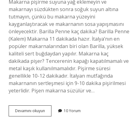
Makarna pişirme suyuna yağ eklemeyin ve
makarnayı süzdükten sonra soğuk suyun altına
tutmayın, çünkü bu makarna yüzeyini
kayganlaştıracak ve makarnanın sosa yapışmasını
önleyecektir. Barilla Penne kaç dakika? Barilla Penne
(Kalem) Makarna 11 dakikada hazır. İtalya’nın en
popüler makarnalarından biri olan Barilla, yüksek
kaliteli sert buğdaydan yapılır. Makarna kaç
dakikada pişer? Tencerenin kapağı kapatılmamalı ve
metal kaşık kullanılmamalıdır. Pişirme süresi
genellikle 10-12 dakikadır. İtalyan mutfağında
makarnanın sertleşmesi için 9-10 dakika pişirilmesi
yeterlidir. Pişen makarna süzülür ve…
Barilla
Devamını okuyun
10 Yorum
Makarna
Kaç
Dakika