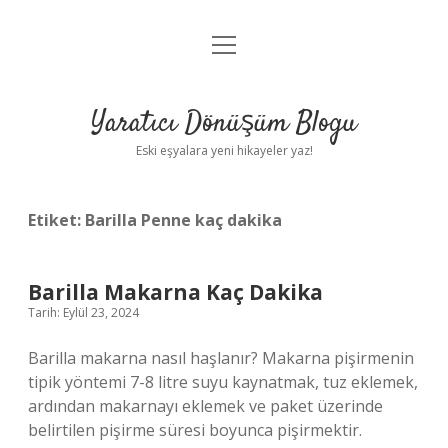
menüyü
Anasayfa
aç
Gizlilik Politikası
Yaratıcı Dönüşüm Blogu
Yasal Uyarı
Eski eşyalara yeni hikayeler yaz!
Hakkımızda
Etiket:
Barilla Penne kaç dakika
Barilla Makarna Kaç Dakika
Tarih: Eylül 23, 2024
Barilla makarna nasıl haşlanır? Makarna pişirmenin
tipik yöntemi 7-8 litre suyu kaynatmak, tuz eklemek,
ardından makarnayı eklemek ve paket üzerinde
belirtilen pişirme süresi boyunca pişirmektir.