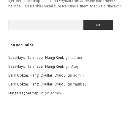
içerikleri,
backlinkpanelicomtr@gmail.com
adresine bildirmeniz
halinde, ilgili içerikler yasal süre içerisinde sitemizden kaldırılacaktır.
Arama
Son yorumlar
Yasaklayıcı Talimatlar Hangi Renk
için
admin
Yasaklayıcı Talimatlar Hangi Renk
için
Ateş
Berk Göktaş Hangi Okulları Okudu
için
admin
Berk Göktaş Hangi Okulları Okudu
için
Yiğitbey
Lunge Kaç Set Yapılır
için
admin