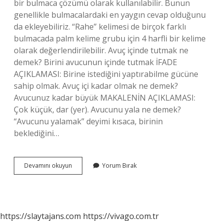
bir bulmaca çözümü olarak kullanılabilir. Bunun
genellikle bulmacalardaki en yaygın cevap olduğunu
da ekleyebiliriz. “Rahe” kelimesi de birçok farklı
bulmacada palm kelime grubu için 4 harfli bir kelime
olarak değerlendirilebilir. Avuç içinde tutmak ne
demek? Birini avucunun içinde tutmak İFADE
AÇIKLAMASI: Birine istediğini yaptırabilme gücüne
sahip olmak. Avuç içi kadar olmak ne demek?
Avucunuz kadar büyük MAKALENİN AÇIKLAMASI:
Çok küçük, dar (yer). Avucunu yala ne demek?
“Avucunu yalamak” deyimi kısaca, birinin
beklediğini…
Avucunun
Devamını okuyun
Yorum Bırak
Içine
Almak
Ne
Demek
https://slaytajans.com
https://vivago.com.tr