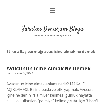
menüyü
Anasayfa
aç
Gizlilik Politikası
Yaratıcı Dönüşüm Blogu
Yasal Uyarı
Eski eşyalara yeni hikayeler yaz!
Hakkımızda
Etiket:
Baş parmağı avuç içine almak ne demek
Avucunun Içine Almak Ne Demek
Tarih: Kasım 5, 2024
Avucunun içine almak anlamı nedir? MAKALE
AÇIKLAMASI: Birine baskı ve etki yapmak. Avucun
içine ne denir? “Palmiye” kelimesi günlük hayatta
sıklıkla kullanılan “palmiye” kelime grubu için 3 harfli