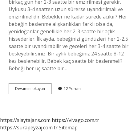
birkaç gün her 2-3 saatte bir emzirilmesi gerekir.
Uykusu 3-4 saatten uzun sürerse uyandırılmalı ve
emzirilmelidir. Bebekler ne kadar sürede acıkır? Her
bebeğin beslenme alışkanlıkları farklı olsa da,
yenidoğanlar genellikle her 2-3 saatte bir açlık
hissederler. İlk ayda, bebeğinizi gündüzleri her 2-2,5
saatte bir uyandırabilir ve geceleri her 3-4 saatte bir
besleyebilirsiniz. Bir aylık bebeğiniz 24 saatte 8-12
kez beslenebilir. Bebek kaç saatte bir beslenmeli?
Bebeği her üç saatte bir…
Bebekler
Devamını okuyun
12 Yorum
Kaç
Saate
Bir
Acıkır
https://slaytajans.com
https://vivago.com.tr
https://surapeyzaj.com.tr
Sitemap