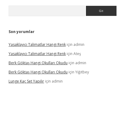
Arama
Son yorumlar
Yasaklayıcı Talimatlar Hangi Renk
için
admin
Yasaklayıcı Talimatlar Hangi Renk
için
Ateş
Berk Göktaş Hangi Okulları Okudu
için
admin
Berk Göktaş Hangi Okulları Okudu
için
Yiğitbey
Lunge Kaç Set Yapılır
için
admin
pera bahis