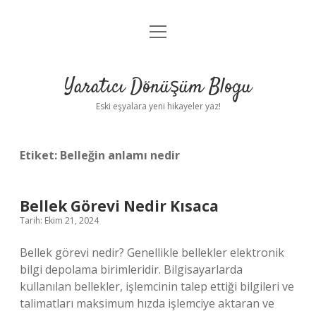
menüyü
Anasayfa
aç
Gizlilik Politikası
Yaratıcı Dönüşüm Blogu
Yasal Uyarı
Eski eşyalara yeni hikayeler yaz!
Hakkımızda
Etiket:
Belleğin anlamı nedir
Bellek Görevi Nedir Kısaca
Tarih: Ekim 21, 2024
Bellek görevi nedir? Genellikle bellekler elektronik
bilgi depolama birimleridir. Bilgisayarlarda
kullanılan bellekler, işlemcinin talep ettiği bilgileri ve
talimatları maksimum hızda işlemciye aktaran ve