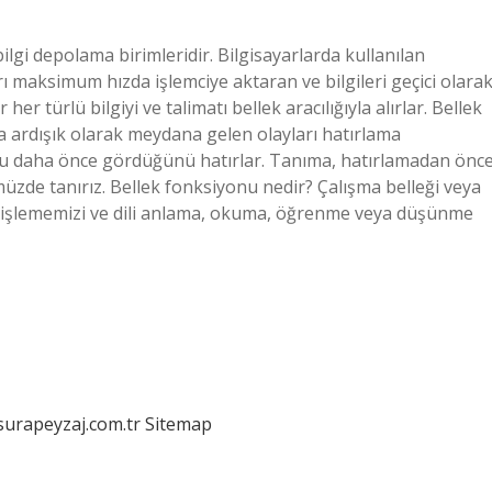
bilgi depolama birimleridir. Bilgisayarlarda kullanılan
tları maksimum hızda işlemciye aktaran ve bilgileri geçici olara
er türlü bilgiyi ve talimatı bellek aracılığıyla alırlar. Bellek
 ardışık olarak meydana gelen olayları hatırlama
, onu daha önce gördüğünü hatırlar. Tanıma, hatırlamadan önc
zde tanırız. Bellek fonksiyonu nedir? Çalışma belleği veya
ve işlememizi ve dili anlama, okuma, öğrenme veya düşünme
/surapeyzaj.com.tr
Sitemap