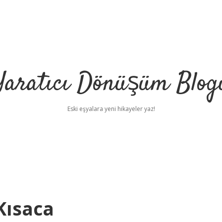
Yaratıcı Dönüşüm Blog
Eski eşyalara yeni hikayeler yaz!
Kısaca