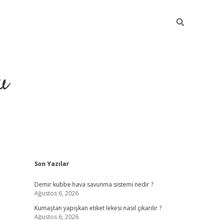
u
Sidebar
Son Yazılar
grand opera bah
Demir kubbe hava savunma sistemi nedir ?
Ağustos 6, 2026
Kumaştan yapışkan etiket lekesi nasıl çıkarılır ?
Ağustos 6, 2026