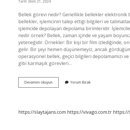
Tarih: Ekim 21, 2024
Bellek görevi nedir? Genellikle bellekler elektronik 
bellekler, işlemcinin talep ettiği bilgileri ve talima
işlemcide depolayan depolama birimleridir. İşlemciler h
nedir örnek? Bellek, zaman içinde ve yaşam boyunca
yeteneğidir. Örnekler: Bir kişi bir film izlediğinde
gelir. Bir şeyi hemen düşünemeyiz, ancak gördüğümü
operasyonel bellek, geçici bilgileri depolamamızı 
gibi karmaşık görevleri…
Bellek
Devamını okuyun
Yorum Bırak
Görevi
Nedir
Kısaca
https://slaytajans.com
https://vivago.com.tr
https:/