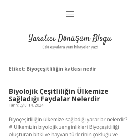
menüyü
Anasayfa
aç
Gizlilik Politikası
Yaratıcı Dönüşüm Blogu
Yasal Uyarı
Eski eşyalara yeni hikayeler yaz!
Hakkımızda
Etiket:
Biyoçeşitliliğin katkısı nedir
Biyolojik Çeşitliliğin Ülkemize
Sağladığı Faydalar Nelerdir
Tarih: Eylül 14, 2024
Biyoçeşitliliğin ülkemize sağladığı yararlar nelerdir?
# Ülkemizin biyolojik zenginlikleri Biyoçeşitliliği
oluşturan bitki ve hayvan türlerinin çokluğu ve