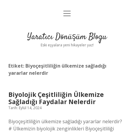
menüyü
Anasayfa
aç
Gizlilik Politikası
Yaratıcı Dönüşüm Blogu
Yasal Uyarı
Eski eşyalara yeni hikayeler yaz!
Hakkımızda
Etiket:
Biyoçeşitliliğin ülkemize sağladığı
yararlar nelerdir
Biyolojik Çeşitliliğin Ülkemize
Sağladığı Faydalar Nelerdir
Tarih: Eylül 14, 2024
Biyoçeşitliliğin ülkemize sağladığı yararlar nelerdir?
# Ülkemizin biyolojik zenginlikleri Biyoçeşitliliği