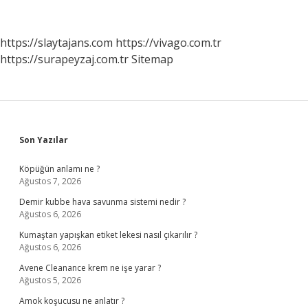
Sağladığı
Faydalar
Nelerdir
https://slaytajans.com
https://vivago.com.tr
https://surapeyzaj.com.tr
Sitemap
Sidebar
Son Yazılar
Köpüğün anlamı ne ?
Ağustos 7, 2026
Demir kubbe hava savunma sistemi nedir ?
Ağustos 6, 2026
Kumaştan yapışkan etiket lekesi nasıl çıkarılır ?
Ağustos 6, 2026
Avene Cleanance krem ne işe yarar ?
Ağustos 5, 2026
Amok koşucusu ne anlatır ?