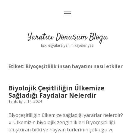
menüyü
Anasayfa
aç
Gizlilik Politikası
Yaratıcı Dönüşüm Blogu
Yasal Uyarı
Eski eşyalara yeni hikayeler yaz!
Hakkımızda
Etiket:
Biyoçeşitlilik insan hayatını nasıl etkiler
Biyolojik Çeşitliliğin Ülkemize
Sağladığı Faydalar Nelerdir
Tarih: Eylül 14, 2024
Biyoçeşitliliğin ülkemize sağladığı yararlar nelerdir?
# Ülkemizin biyolojik zenginlikleri Biyoçeşitliliği
oluşturan bitki ve hayvan türlerinin çokluğu ve