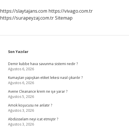
Düşüklüğü
Ne
https://slaytajans.com
https://vivago.com.tr
Zaman
https://surapeyzaj.com.tr
Sitemap
Geçer
Kadınlar
Kulübü
Sidebar
Son Yazılar
Demir kubbe hava savunma sistemi nedir ?
Ağustos 6, 2026
Kumaştan yapışkan etiket lekesi nasıl çıkarılır ?
Ağustos 6, 2026
Avene Cleanance krem ne işe yarar ?
Ağustos 5, 2026
Amok koşucusu ne anlatır ?
Ağustos 3, 2026
Abdüsselam neyi icat etmiştir ?
Ağustos 3, 2026