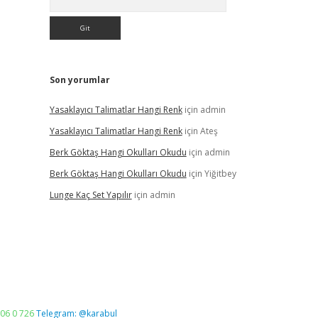
Son yorumlar
Yasaklayıcı Talimatlar Hangi Renk
için
admin
Yasaklayıcı Talimatlar Hangi Renk
için
Ateş
Berk Göktaş Hangi Okulları Okudu
için
admin
Berk Göktaş Hangi Okulları Okudu
için
Yiğitbey
Lunge Kaç Set Yapılır
için
admin
06 0 726
Telegram: @karabul