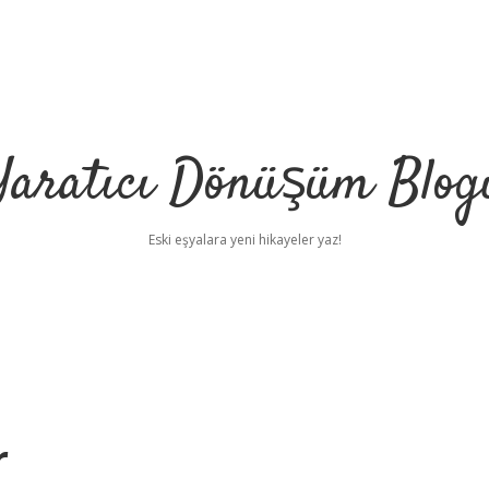
Yaratıcı Dönüşüm Blog
Eski eşyalara yeni hikayeler yaz!
r