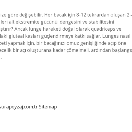
nize göre değişebilir. Her bacak için 8-12 tekrardan oluşan 2-
leri alt ekstremite gücünü, dengesini ve stabilitesini
alıştırır? Ancak lunge hareketi doğal olarak quadriceps ve
daki gluteal kasları güçlendirmeye katkı sağlar. Lunges nasıl
keti yapmak için, bir bacağınızı omuz genişliğinde açıp öne
ecelik bir açı oluşturana kadar çömelmeli, ardından başlangı
…
/surapeyzaj.com.tr
Sitemap