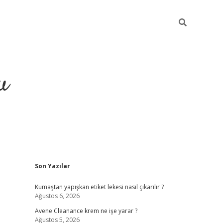
u
Sidebar
Son Yazılar
grand opera bahi
Kumaştan yapışkan etiket lekesi nasıl çıkarılır ?
Ağustos 6, 2026
Avene Cleanance krem ne işe yarar ?
Ağustos 5, 2026