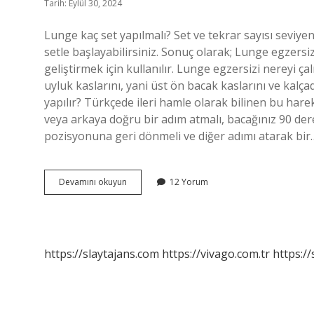
Tarih: Eylül 30, 2024
Lunge kaç set yapılmalı? Set ve tekrar sayısı seviye
setle başlayabilirsiniz. Sonuç olarak; Lunge egzersiz
geliştirmek için kullanılır. Lunge egzersizi nereyi ç
uyluk kaslarını, yani üst ön bacak kaslarını ve kalça
yapılır? Türkçede ileri hamle olarak bilinen bu hare
veya arkaya doğru bir adım atmalı, bacağınız 90 der
​​pozisyonuna geri dönmeli ve diğer adımı atarak bir
Lunge
Devamını okuyun
12 Yorum
Kaç
Set
Yapılır
https://slaytajans.com
https://vivago.com.tr
https:/