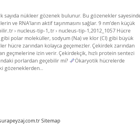
çok sayıda nükleer gözenek bulunur. Bu gözenekler sayesind
lerin ve RNA’ların aktif taşınmasını sağlar. 9 nm’den küçük
ir..tr › nucleus-tip-1,.tr › nucleus-tip-1,2012_1057 Hücre
ibi polar moleküller, sodyum (Na) ve klor (Cl) gibi büyük
ller hücre zarından kolayca geçemezler. Çekirdek zarından
 geçmelerine izin verir. Çekirdekçik, hızlı protein sentezi
ndaki porlardan geçebilir mi?
Ökaryotik hücrelerde
aki gözeneklerden…
/surapeyzaj.com.tr
Sitemap