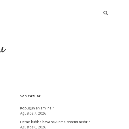
u
Sidebar
Son Yazılar
grand opera bah
Köpüğün anlamı ne ?
Ağustos 7, 2026
Demir kubbe hava savunma sistemi nedir ?
Ağustos 6, 2026