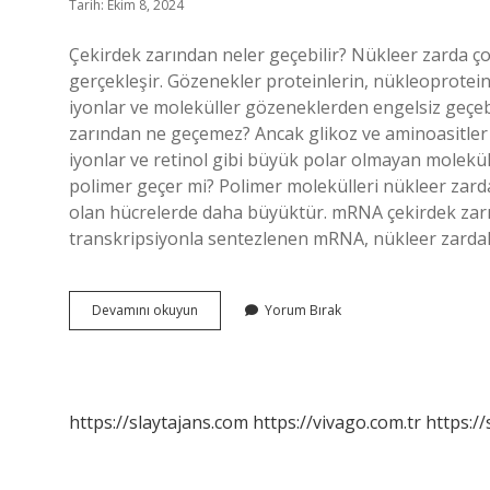
Tarih: Ekim 8, 2024
Çekirdek zarından neler geçebilir? Nükleer zarda 
gerçekleşir. Gözenekler proteinlerin, nükleoprotein
iyonlar ve moleküller gözeneklerden engelsiz geçebil
zarından ne geçemez? Ancak glikoz ve aminoasitler g
iyonlar ve retinol gibi büyük polar olmayan molekü
polimer geçer mi? Polimer molekülleri nükleer zardan
olan hücrelerde daha büyüktür. mRNA çekirdek zarı
transkripsiyonla sentezlenen mRNA, nükleer zard
Çekirdek
Devamını okuyun
Yorum Bırak
Zarından
Ne
Geçemez
https://slaytajans.com
https://vivago.com.tr
https:/