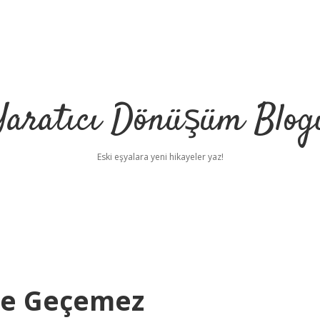
Yaratıcı Dönüşüm Blog
Eski eşyalara yeni hikayeler yaz!
Ne Geçemez