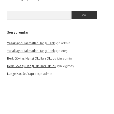
Arama
Son yorumlar
Yasaklayıcı Talimatlar Hangi Renk
için
admin
Yasaklayıcı Talimatlar Hangi Renk
için
Ateş
Berk Göktaş Hangi Okulları Okudu
için
admin
Berk Göktaş Hangi Okulları Okudu
için
Yiğitbey
Lunge Kaç Set Yapılır
için
admin
pera bahis