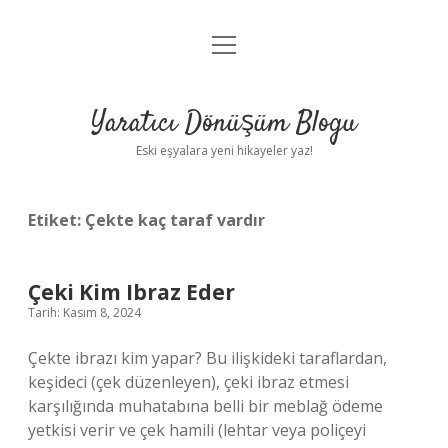
menüyü
Anasayfa
aç
Gizlilik Politikası
Yaratıcı Dönüşüm Blogu
Yasal Uyarı
Eski eşyalara yeni hikayeler yaz!
Hakkımızda
Etiket:
Çekte kaç taraf vardır
Çeki Kim Ibraz Eder
Tarih: Kasım 8, 2024
Çekte ibrazı kim yapar? Bu ilişkideki taraflardan,
keşideci (çek düzenleyen), çeki ibraz etmesi
karşılığında muhatabına belli bir meblağ ödeme
yetkisi verir ve çek hamili (lehtar veya poliçeyi