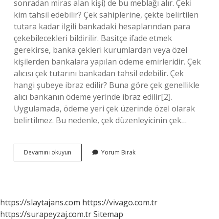
sonradan miras alan kişi) de bu meblağı alır. Çeki
kim tahsil edebilir? Çek sahiplerine, çekte belirtilen
tutara kadar ilgili bankadaki hesaplarından para
çekebilecekleri bildirilir. Basitçe ifade etmek
gerekirse, banka çekleri kurumlardan veya özel
kişilerden bankalara yapılan ödeme emirleridir. Çek
alıcısı çek tutarını bankadan tahsil edebilir. Çek
hangi şubeye ibraz edilir? Buna göre çek genellikle
alıcı bankanın ödeme yerinde ibraz edilir[2].
Uygulamada, ödeme yeri çek üzerinde özel olarak
belirtilmez. Bu nedenle, çek düzenleyicinin çek…
Çeki
Devamını okuyun
Yorum Bırak
Kim
Ibraz
Eder
https://slaytajans.com
https://vivago.com.tr
https://surapeyzaj.com.tr
Sitemap