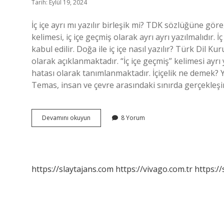
Tarih: Eylül 19, 2024
İç içe ayrı mı yazılır birleşik mi? TDK sözlüğüne göre
kelimesi, iç içe geçmiş olarak ayrı ayrı yazılmalıdır. İ
kabul edilir. Doğa ile iç içe nasıl yazılır? Türk Dil
olarak açıklanmaktadır. “İç içe geçmiş” kelimesi ayrı y
hatası olarak tanımlanmaktadır. İçiçelik ne demek? 
Temas, insan ve çevre arasındaki sınırda gerçekleşi
İÇ
Devamını okuyun
8 Yorum
Içe
Nasıl
Yazılır
https://slaytajans.com
https://vivago.com.tr
https:/