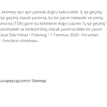
, kelimeyi ayrı ayrı yazmak doğru kabul edilir. İç içe geçmiş
ç içe geçmiş olarak yazılırsa, bu bir yazım hatasıdır ve yanlış
 Kurumu’na (TDK) göre bu kelimenin doğru yazımı “iç içe geçmiş”
azılmalıdır ve birleştirilmiş olarak yazılırsa dilde bir yazım
Yazar Eda Yılmaz • Psikolog • 7 Temmuz 2020 • Yorumlar:
r. Sınırların olmaması…
/surapeyzaj.com.tr
Sitemap