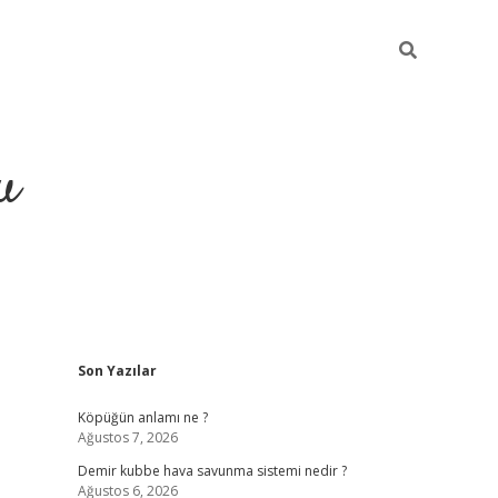
u
Sidebar
Son Yazılar
grand opera bah
Köpüğün anlamı ne ?
Ağustos 7, 2026
Demir kubbe hava savunma sistemi nedir ?
Ağustos 6, 2026