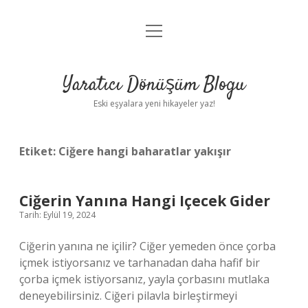
menüyü
Anasayfa
aç
Gizlilik Politikası
Yaratıcı Dönüşüm Blogu
Yasal Uyarı
Eski eşyalara yeni hikayeler yaz!
Hakkımızda
Etiket:
Ciğere hangi baharatlar yakışır
Ciğerin Yanına Hangi Içecek Gider
Tarih: Eylül 19, 2024
Ciğerin yanına ne içilir? Ciğer yemeden önce çorba
içmek istiyorsanız ve tarhanadan daha hafif bir
çorba içmek istiyorsanız, yayla çorbasını mutlaka
deneyebilirsiniz. Ciğeri pilavla birleştirmeyi