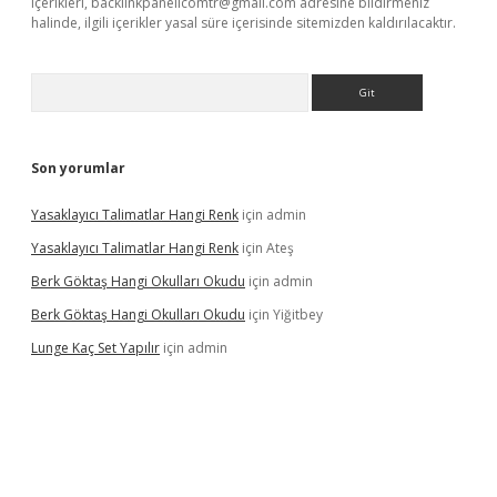
içerikleri,
backlinkpanelicomtr@gmail.com
adresine bildirmeniz
halinde, ilgili içerikler yasal süre içerisinde sitemizden kaldırılacaktır.
Arama
Son yorumlar
Yasaklayıcı Talimatlar Hangi Renk
için
admin
Yasaklayıcı Talimatlar Hangi Renk
için
Ateş
Berk Göktaş Hangi Okulları Okudu
için
admin
Berk Göktaş Hangi Okulları Okudu
için
Yiğitbey
Lunge Kaç Set Yapılır
için
admin