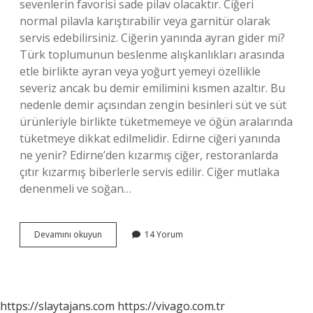
sevenlerin favorisi sade pilav olacaktır. Ciğeri
normal pilavla karıştırabilir veya garnitür olarak
servis edebilirsiniz. Ciğerin yanında ayran gider mi?
Türk toplumunun beslenme alışkanlıkları arasında
etle birlikte ayran veya yoğurt yemeyi özellikle
severiz ancak bu demir emilimini kısmen azaltır. Bu
nedenle demir açısından zengin besinleri süt ve süt
ürünleriyle birlikte tüketmemeye ve öğün aralarında
tüketmeye dikkat edilmelidir. Edirne ciğeri yanında
ne yenir? Edirne’den kızarmış ciğer, restoranlarda
çıtır kızarmış biberlerle servis edilir. Ciğer mutlaka
denenmeli ve soğan…
Ciğerin
Devamını okuyun
14 Yorum
Yanına
Hangi
Içecek
Gider
https://slaytajans.com
https://vivago.com.tr