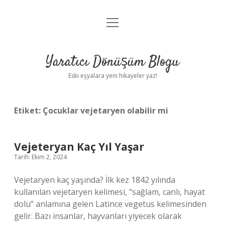
menüyü
Anasayfa
aç
Gizlilik Politikası
Yaratıcı Dönüşüm Blogu
Yasal Uyarı
Eski eşyalara yeni hikayeler yaz!
Hakkımızda
Etiket:
Çocuklar vejetaryen olabilir mi
Vejeteryan Kaç Yıl Yaşar
Tarih: Ekim 2, 2024
Vejetaryen kaç yaşında? İlk kez 1842 yılında
kullanılan vejetaryen kelimesi, “sağlam, canlı, hayat
dolu” anlamına gelen Latince vegetus kelimesinden
gelir. Bazı insanlar, hayvanları yiyecek olarak