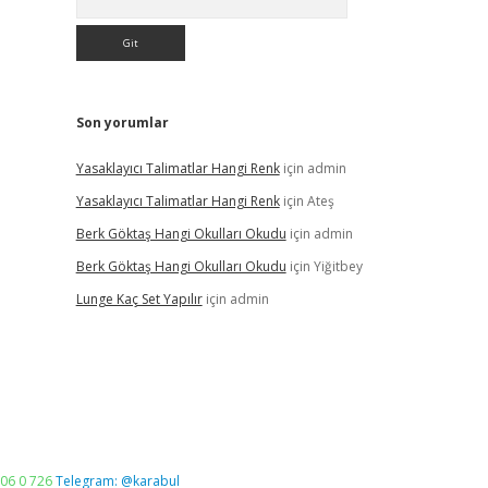
Son yorumlar
Yasaklayıcı Talimatlar Hangi Renk
için
admin
Yasaklayıcı Talimatlar Hangi Renk
için
Ateş
Berk Göktaş Hangi Okulları Okudu
için
admin
Berk Göktaş Hangi Okulları Okudu
için
Yiğitbey
Lunge Kaç Set Yapılır
için
admin
06 0 726
Telegram: @karabul