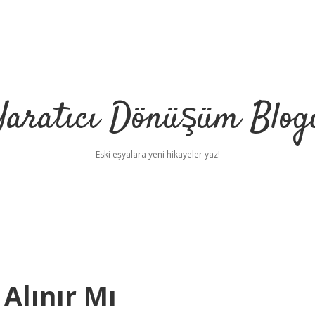
Yaratıcı Dönüşüm Blog
Eski eşyalara yeni hikayeler yaz!
 Alınır Mı