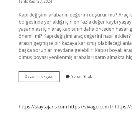
Tarih: Kasım 7, 2024
Kapı değişimi arabanın değerini düşürür mü? Araç ka
bölgesinde yer aldığı için en fazla değer kaybı yaşa
yaşanması için araç kapısının daha önceden hasar 
önemli mi? Kapı değişimi araç değerini nasıl etkiler?
aracın geçmişte bir kazaya karışmış olabileceği anl
başka sorunlar meydana gelebilir. Kapısı boyalı ar
olmuş boyası yenilenmiş arabaları satın almakta hiçb
Kapısı
Devamını okuyun
Yorum Bırak
Değişik
Araba
Alınır
Mı
https://slaytajans.com
https://vivago.com.tr
https:/