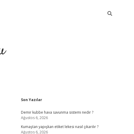
u
Sidebar
Son Yazılar
grand opera bah
Demir kubbe hava savunma sistemi nedir ?
Ağustos 6, 2026
Kumaştan yapışkan etiket lekesi nasıl çıkarılır ?
Ağustos 6, 2026