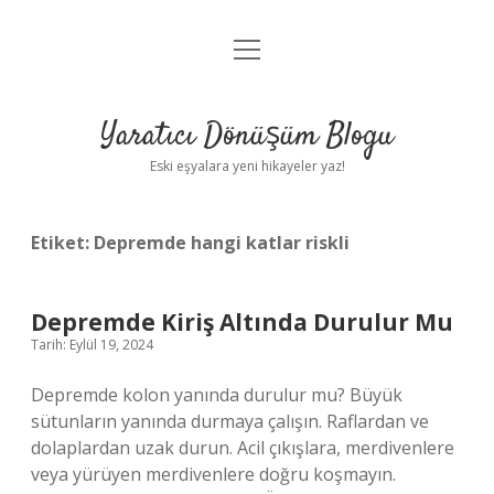
menüyü
Anasayfa
aç
Gizlilik Politikası
Yaratıcı Dönüşüm Blogu
Yasal Uyarı
Eski eşyalara yeni hikayeler yaz!
Hakkımızda
Etiket:
Depremde hangi katlar riskli
Depremde Kiriş Altında Durulur Mu
Tarih: Eylül 19, 2024
Depremde kolon yanında durulur mu? Büyük
sütunların yanında durmaya çalışın. Raflardan ve
dolaplardan uzak durun. Acil çıkışlara, merdivenlere
veya yürüyen merdivenlere doğru koşmayın.