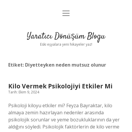
menüyü
Anasayfa
aç
Gizlilik Politikası
Yaratıcı Dönüşüm Blogu
Yasal Uyarı
Eski eşyalara yeni hikayeler yaz!
Hakkımızda
Etiket:
Diyetteyken neden mutsuz olunur
Kilo Vermek Psikolojiyi Etkiler Mi
Tarih: Ekim 9, 2024
Psikoloji kiloyu etkiler mi? Feyza Bayraktar, kilo
almaya zemin hazırlayan nedenler arasında
psikolojik sorunlar ve yeme bozukluklarının da yer
aldığını söyledi. Psikolojik faktörlerin de kilo verme