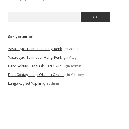
Arama
Son yorumlar
Yasaklayıcı Talimatlar Hangi Renk
için
admin
Yasaklayıcı Talimatlar Hangi Renk
için
Ateş
Berk Göktaş Hangi Okulları Okudu
için
admin
Berk Göktaş Hangi Okulları Okudu
için
Yiğitbey
Lunge Kaç Set Yapılır
için
admin
pera bahis