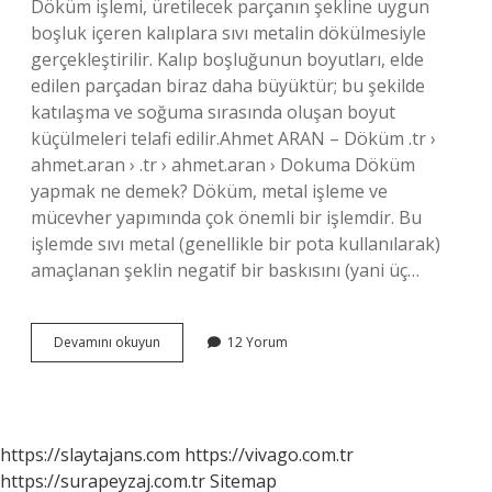
Döküm işlemi, üretilecek parçanın şekline uygun
boşluk içeren kalıplara sıvı metalin dökülmesiyle
gerçekleştirilir. Kalıp boşluğunun boyutları, elde
edilen parçadan biraz daha büyüktür; bu şekilde
katılaşma ve soğuma sırasında oluşan boyut
küçülmeleri telafi edilir.Ahmet ARAN – Döküm .tr ›
ahmet.aran › .tr › ahmet.aran › Dokuma Döküm
yapmak ne demek? Döküm, metal işleme ve
mücevher yapımında çok önemli bir işlemdir. Bu
işlemde sıvı metal (genellikle bir pota kullanılarak)
amaçlanan şeklin negatif bir baskısını (yani üç…
Döküm
Devamını okuyun
12 Yorum
Aşamaları
Nelerdir
https://slaytajans.com
https://vivago.com.tr
https://surapeyzaj.com.tr
Sitemap