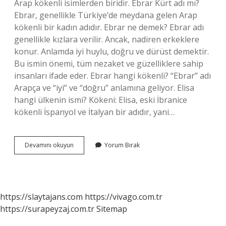
Arap kökenli isimlerden biridir. Ebrar Kürt adı mı?
Ebrar, genellikle Türkiye’de meydana gelen Arap
kökenli bir kadın adıdır. Ebrar ne demek? Ebrar adı
genellikle kızlara verilir. Ancak, nadiren erkeklere
konur. Anlamda iyi huylu, doğru ve dürüst demektir.
Bu ismin önemi, tüm nezaket ve güzelliklere sahip
insanları ifade eder. Ebrar hangi kökenli? “Ebrar” adı
Arapça ve “iyi” ve “doğru” anlamına geliyor. Elisa
hangi ülkenin ismi? Kökeni: Elisa, eski İbranice
kökenli İspanyol ve İtalyan bir adıdır, yani…
Ebrar
Devamını okuyun
Yorum Bırak
Hangi
Ülkenin
Ismi
https://slaytajans.com
https://vivago.com.tr
https://surapeyzaj.com.tr
Sitemap