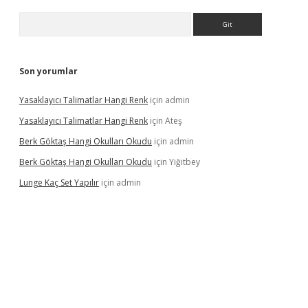
Arama
Son yorumlar
Yasaklayıcı Talimatlar Hangi Renk
için
admin
Yasaklayıcı Talimatlar Hangi Renk
için
Ateş
Berk Göktaş Hangi Okulları Okudu
için
admin
Berk Göktaş Hangi Okulları Okudu
için
Yiğitbey
Lunge Kaç Set Yapılır
için
admin
pera bahis