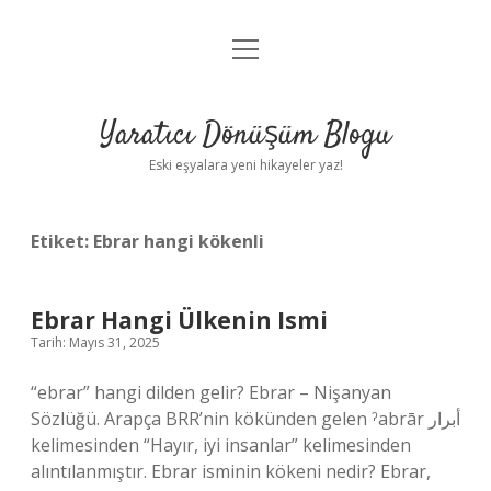
menüyü
Anasayfa
aç
Gizlilik Politikası
Yaratıcı Dönüşüm Blogu
Yasal Uyarı
Eski eşyalara yeni hikayeler yaz!
Hakkımızda
Etiket:
Ebrar hangi kökenli
Ebrar Hangi Ülkenin Ismi
Tarih: Mayıs 31, 2025
“ebrar” hangi dilden gelir? Ebrar – Nişanyan
Sözlüğü. Arapça BRR’nin kökünden gelen ˀabrār أبرار
kelimesinden “Hayır, iyi insanlar” kelimesinden
alıntılanmıştır. Ebrar isminin kökeni nedir? Ebrar,