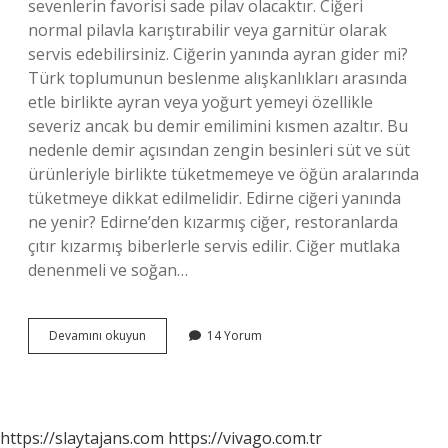
sevenlerin favorisi sade pilav olacaktır. Ciğeri
normal pilavla karıştırabilir veya garnitür olarak
servis edebilirsiniz. Ciğerin yanında ayran gider mi?
Türk toplumunun beslenme alışkanlıkları arasında
etle birlikte ayran veya yoğurt yemeyi özellikle
severiz ancak bu demir emilimini kısmen azaltır. Bu
nedenle demir açısından zengin besinleri süt ve süt
ürünleriyle birlikte tüketmemeye ve öğün aralarında
tüketmeye dikkat edilmelidir. Edirne ciğeri yanında
ne yenir? Edirne’den kızarmış ciğer, restoranlarda
çıtır kızarmış biberlerle servis edilir. Ciğer mutlaka
denenmeli ve soğan…
Ciğerin
Devamını okuyun
14 Yorum
Yanına
Hangi
Içecek
Gider
https://slaytajans.com
https://vivago.com.tr