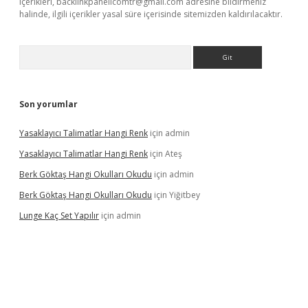
içerikleri,
backlinkpanelicomtr@gmail.com
adresine bildirmeniz
halinde, ilgili içerikler yasal süre içerisinde sitemizden kaldırılacaktır.
Arama
Son yorumlar
Yasaklayıcı Talimatlar Hangi Renk
için
admin
Yasaklayıcı Talimatlar Hangi Renk
için
Ateş
Berk Göktaş Hangi Okulları Okudu
için
admin
Berk Göktaş Hangi Okulları Okudu
için
Yiğitbey
Lunge Kaç Set Yapılır
için
admin