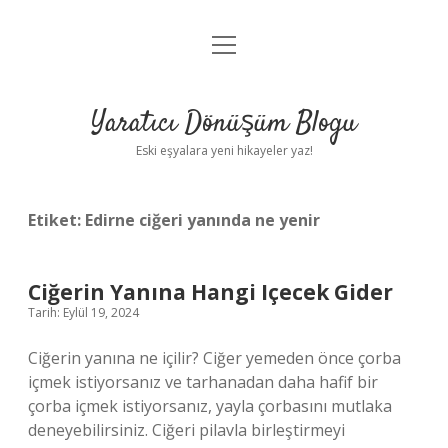
menüyü
Anasayfa
aç
Gizlilik Politikası
Yaratıcı Dönüşüm Blogu
Yasal Uyarı
Eski eşyalara yeni hikayeler yaz!
Hakkımızda
Etiket:
Edirne ciğeri yanında ne yenir
Ciğerin Yanına Hangi Içecek Gider
Tarih: Eylül 19, 2024
Ciğerin yanına ne içilir? Ciğer yemeden önce çorba
içmek istiyorsanız ve tarhanadan daha hafif bir
çorba içmek istiyorsanız, yayla çorbasını mutlaka
deneyebilirsiniz. Ciğeri pilavla birleştirmeyi