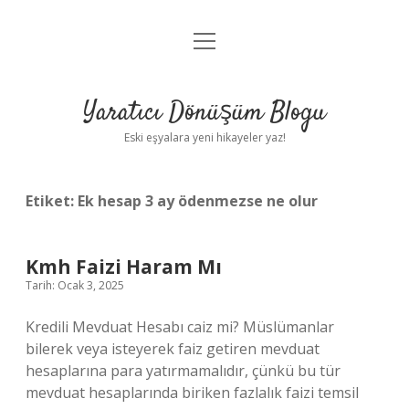
menüyü
Anasayfa
aç
Gizlilik Politikası
Yaratıcı Dönüşüm Blogu
Yasal Uyarı
Eski eşyalara yeni hikayeler yaz!
Hakkımızda
Etiket:
Ek hesap 3 ay ödenmezse ne olur
Kmh Faizi Haram Mı
Tarih: Ocak 3, 2025
Kredili Mevduat Hesabı caiz mi? Müslümanlar
bilerek veya isteyerek faiz getiren mevduat
hesaplarına para yatırmamalıdır, çünkü bu tür
mevduat hesaplarında biriken fazlalık faizi temsil