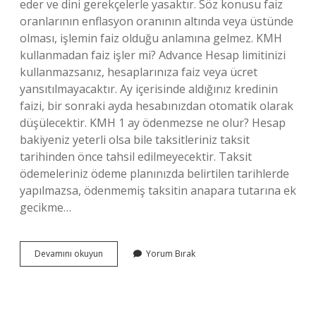
eder ve dini gerekçelerle yasaktır. Söz konusu faiz
oranlarının enflasyon oranının altında veya üstünde
olması, işlemin faiz olduğu anlamına gelmez. KMH
kullanmadan faiz işler mi? Advance Hesap limitinizi
kullanmazsanız, hesaplarınıza faiz veya ücret
yansıtılmayacaktır. Ay içerisinde aldığınız kredinin
faizi, bir sonraki ayda hesabınızdan otomatik olarak
düşülecektir. KMH 1 ay ödenmezse ne olur? Hesap
bakiyeniz yeterli olsa bile taksitleriniz taksit
tarihinden önce tahsil edilmeyecektir. Taksit
ödemeleriniz ödeme planınızda belirtilen tarihlerde
yapılmazsa, ödenmemiş taksitin anapara tutarına ek
gecikme…
Kmh
Devamını okuyun
Yorum Bırak
Faizi
Haram
Mı