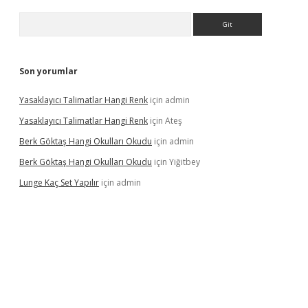
Arama
Son yorumlar
Yasaklayıcı Talimatlar Hangi Renk
için
admin
Yasaklayıcı Talimatlar Hangi Renk
için
Ateş
Berk Göktaş Hangi Okulları Okudu
için
admin
Berk Göktaş Hangi Okulları Okudu
için
Yiğitbey
Lunge Kaç Set Yapılır
için
admin
pera bahis