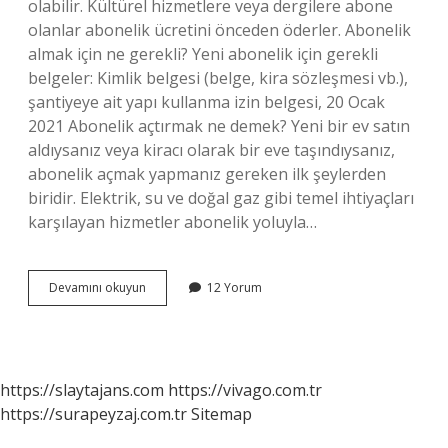
olabilir. Kültürel hizmetlere veya dergilere abone
olanlar abonelik ücretini önceden öderler. Abonelik
almak için ne gerekli? Yeni abonelik için gerekli
belgeler: Kimlik belgesi (belge, kira sözleşmesi vb.),
şantiyeye ait yapı kullanma izin belgesi, 20 Ocak
2021 Abonelik açtırmak ne demek? Yeni bir ev satın
aldıysanız veya kiracı olarak bir eve taşındıysanız,
abonelik açmak yapmanız gereken ilk şeylerden
biridir. Elektrik, su ve doğal gaz gibi temel ihtiyaçları
karşılayan hizmetler abonelik yoluyla…
Abonelik
Devamını okuyun
12 Yorum
Almak
Ne
Demek
https://slaytajans.com
https://vivago.com.tr
https://surapeyzaj.com.tr
Sitemap